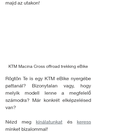
majd az utakon! 
KTM Macina Cross offroad trekking eBike
Rögtön Te is egy KTM eBike nyergébe 
pattanál? Bizonytalan vagy, hogy 
melyik modell lenne a megfelelő 
számodra? Már konkrét elképzelésed 
van? 
Nézd meg 
kínálatunkat
 és 
keress
minket bizalommal! 