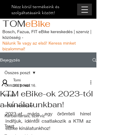
Nézz körül termékeink és
szolgáltatásaink között!
TOM
eBike
Bosch, Fazua, FIT eBike kereskedés | szerviz |
közösség -
Nálunk Te vagy az első! Keress minket
bizalommal!
Bejegyzés
Összes poszt
Tomi
Összes poszt
2023. febr. 16.
KTM eBike-ok 2023-tól
Hírek
a kínálatunkban!
eBike rendszer
2023-at máris egy örömteli hírrel 
Karbantartás, szervíz
indítjuk, idéntől csatlakozik a KTM az 
Teszt
eBike kínálatunkhoz!