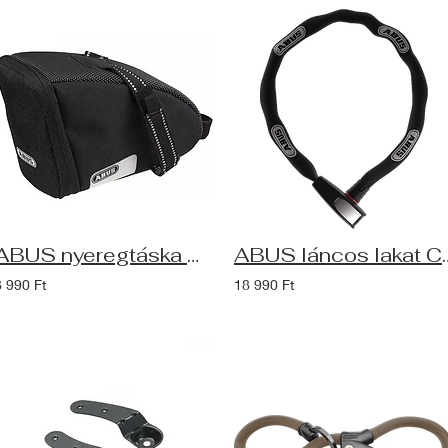
ABUS nyeregtáska ST 8130 S Oryde
ABUS láncos lakat Cat
6 990 Ft
18 990 Ft