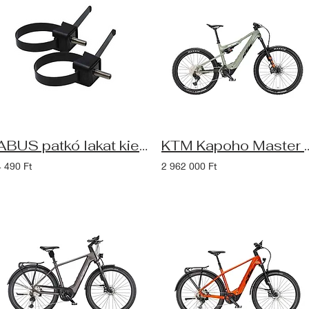
ABUS patkó lakat kiegészítő LH pántos adapter, fúrt lyuk hiányában is felszerelh
KTM Kapoho Master ABS Smart System
4 490 Ft
2 962 000 Ft