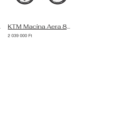
burnt orange
KTM Macina Aera 872 LFC ABS Smart System eBike (2025), machine grey
2 039 000 Ft