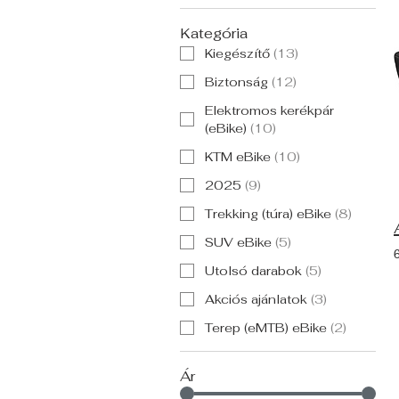
Kategória
Kiegészítő
(
13
)
Biztonság
(
12
)
Elektromos kerékpár
(eBike)
(
10
)
KTM eBike
(
10
)
2025
(
9
)
Trekking (túra) eBike
(
8
)
SUV eBike
(
5
)
Utolsó darabok
(
5
)
Akciós ajánlatok
(
3
)
Terep (eMTB) eBike
(
2
)
Ár