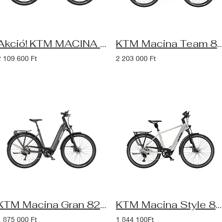
Akció! KTM MACINA GRAN 710 ABS Smart System eBike (2024), elderberry matt
KTM Macina Team 892 LFC ABS Smart System eBike (2025), 
2 109 600 Ft
2 203 000 Ft
KTM Macina Gran 820 ABS 29 Smart System eBike (2025), machine grey
KTM Macina Style 820 ABS Smart System eBike (2025), dew silver matt
1 875 000 Ft
1 844 100Ft