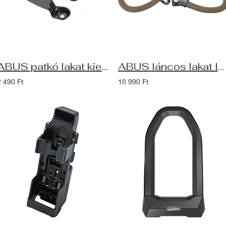
ABUS patkó lakat kiegészítő szélesítő távtartó (2db)
ABUS láncos lakat Infinity Loop 1806/140, autumn orange
2 490 Ft
18 990 Ft