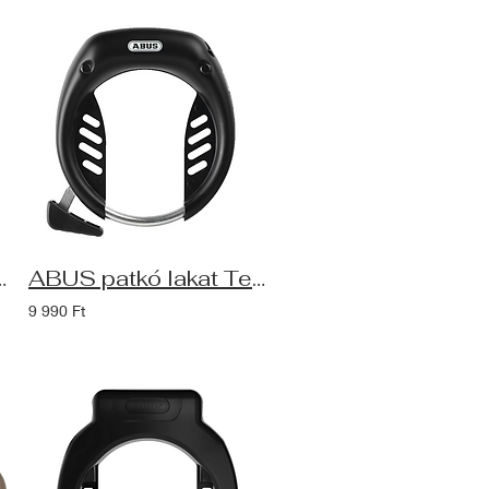
ena 6806K/110, fekete
ABUS patkó lakat Tectic 496 (NR) - kulcsot nem tartja meg
9 990 Ft