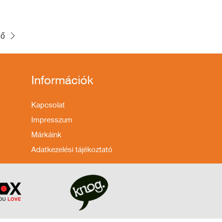
ző
Információk
Kapcsolat
Impresszum
Márkáink
Adatkezelési tájékoztató