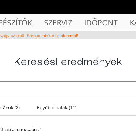
GÉSZÍTŐK
SZERVIZ
IDŐPONT
K
 vagy az első! Keress minket bizalommal!
Keresési eredmények
atások (2)
Egyéb oldalak (11)
3 találat erre: „abus ”