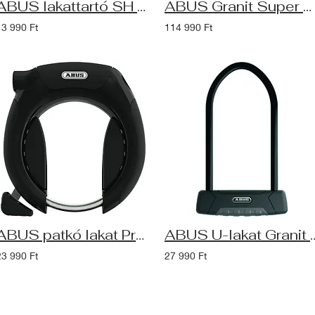
ABUS lakattartó SH FL hajtogathatós lakatokhoz Fidlock TWIST bringa adapterhez
ABUS Granit Super Extreme 2500 U-lakat HB230, XPlus zárszerkezettel, US
13 990 Ft
114 990 Ft
ABUS patkó lakat Pro Shield XPlus 5955 (NR) - kulcsot nem tartja meg
ABUS U-lakat Granit Plus 470/150 HB230, Plu
23 990 Ft
27 990 Ft