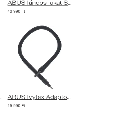
ABUS láncos lakat Steel-O-Chain 9808K/110, XPlus zárszerkezettel, fekete
42 990 Ft
s zárszerkezettel, SH B tartóval
ABUS Ivytex Adaptor Chain 6KS/85 kiegészítő lánc patkó zárhoz, Alarmbox 2.0-hoz
15 990 Ft