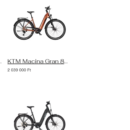
 eBike (2025), sage green
KTM Macina Gran 810 ABS 29 Smart System eBike (2025), terra
2 039 000 Ft