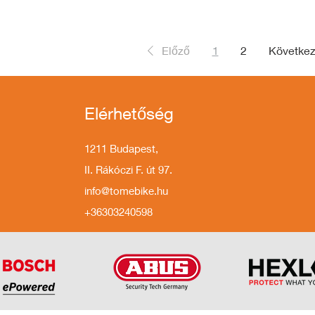
Előző
1
2
Követke
Elérhetőség
1211 Budapest,
II. Rákóczi F. út 97.
info@tomebike.hu
+36303240598