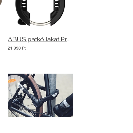
ABUS patkó lakat Pro Amparo 4750XL (NR) - kulcsot nem tartja meg
21 990 Ft