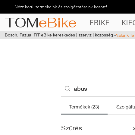
Nézz körül termékeink és szolgáltatásaink között!
TOM
eBike
EBIKE
KIE
Bosch, Fazua, FIT eBike kereskedés | szerviz | közösség -
Nálunk Te
Termékek (23)
Szolgált
Szűrés
2