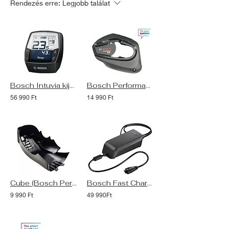
Rendezés erre:
Legjobb találat
Bosch Intuvia kijelző
Bosch PerformanceCXGen4 Smart Design Cover motorborítás Bosch Connect Module-hoz
56 990 Ft
14 990 Ft
Cube (Bosch Perf.CXGen4 Smart)motorborítás Bosch Connect Module BCM kompatibilis
Bosch Fast Charger (6A) akkumulátor töltő
9 990 Ft
49 990Ft