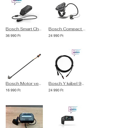
Bosch Smart Charger (2A) akkumulátor töltő
Bosch Compact vezérlő (gomb)
36 990 Ft
24 990 Ft
Bosch Motor vezeték (Kiox, Nyon2, SmartphoneHub)
Bosch Y kábel 950 mm (BCH3614_950)
16 990 Ft
24 990 Ft