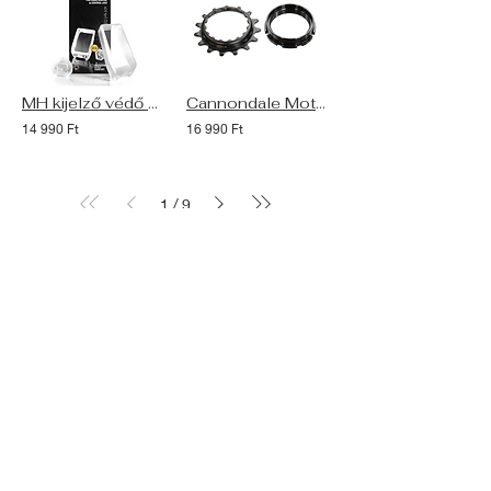
MH kijelző védő BOSCH Nyon-hoz és távirányítóhoz
Cannondale Moterra Lánckerék és lockring 15T (Bosch Gen2)
14 990 Ft
16 990 Ft
/
1
9
Kövess minket
IDŐPONTFOGLALÁS
Elérhetőség
1211 Budapest,