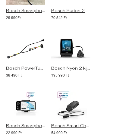
Bosch SmartphoneHub eBike kijelző szett [használt, újszerű]
Bosch Purion 200 eBike kijelző (Smart System)
29 990Ft
70 542 Ft
Bosch PowerTube Y kábel 310 mm (BCH266)
Bosch Nyon 2 kijelző szett
38 490 Ft
195 990 Ft
Bosch SmartphoneGrip telefontartó kijelző (Smart System)
Bosch Smart Charger (4A) akkumulátor töltő
22 990 Ft
54 990 Ft