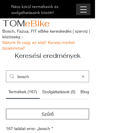
Nézz körül termékeink és
szolgáltatásaink között!
TOM
eBike
Bosch, Fazua, FIT eBike kereskedés | szerviz |
közösség -
Nálunk Te vagy az első! Keress minket
bizalommal!
Keresési eredmények
Termékek (167)
Szolgáltatások (8)
Blogbejegyzések (5)
Szűrő
167 találat erre: „bosch ”