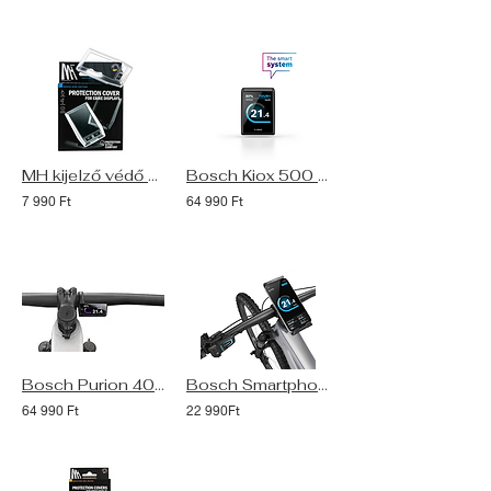
MH kijelző védő BOSCH Kiox-hoz
Bosch Kiox 500 eBike kijelző (Smart System)
7 990 Ft
64 990 Ft
Bosch Purion 400 eBike kijelző (Smart System)
Bosch SmartphoneGrip Vertical telefontartó kijelző (Smart System)
64 990 Ft
22 990Ft