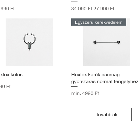
Szokásos ár
Akciós ár
 990 Ft
34 990 Ft
27 990 Ft
Egyszerű kerékvédelem
xlox kulcs
Hexlox kerék csomag -
gyorszáras normál tengelyhez
90 Ft
Akciós ár
min.
4990 Ft
Továbbiak