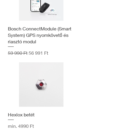
Bosch ConnectModule (Smart
System) GPS nyomkövető és
riasztó modul
Szokásos ár
Akciós ár
59 990 Ft
56 991 Ft
Hexlox betét
Akciós ár
min.
4990 Ft