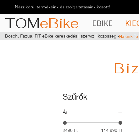
Nézz körül termékeink és szolgáltatásaink között!
TOM
eBike
EBIKE
KIE
Bosch, Fazua, FIT eBike kereskedés | szerviz | közösség -
Nálunk Te
Bi
Szűrők
Ár
2490 Ft
114 990 Ft