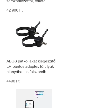
zárszerkezettel, fekete
Ár
42 990 Ft
ABUS patkó lakat kiegészítő
LH pántos adapter, fúrt lyuk
hiányában is felszerelh
Ár
4490 Ft