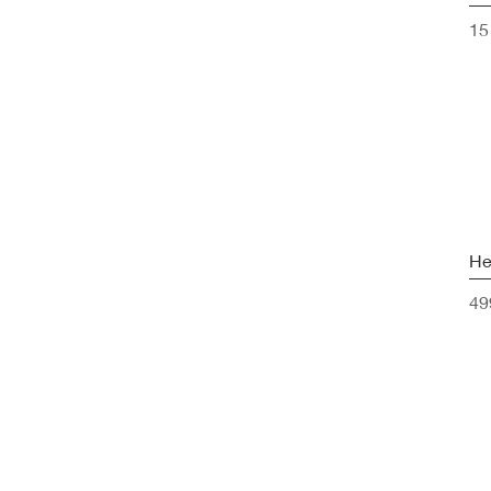
Ár
15
He
Ár
49