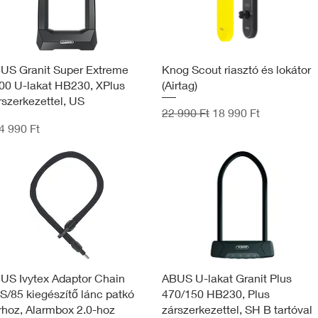
US Granit Super Extreme
Knog Scout riasztó és lokátor
00 U-lakat HB230, XPlus
(Airtag)
rszerkezettel, US
Szokásos ár
Akciós ár
22 990 Ft
18 990 Ft
4 990 Ft
US Ivytex Adaptor Chain
ABUS U-lakat Granit Plus
S/85 kiegészítő lánc patkó
470/150 HB230, Plus
rhoz, Alarmbox 2.0-hoz
zárszerkezettel, SH B tartóval