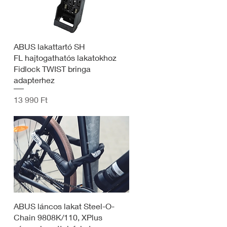
ABUS lakattartó SH
FL hajtogathatós lakatokhoz
Fidlock TWIST bringa
adapterhez
Ár
13 990 Ft
ABUS láncos lakat Steel-O-
Chain 9808K/110, XPlus