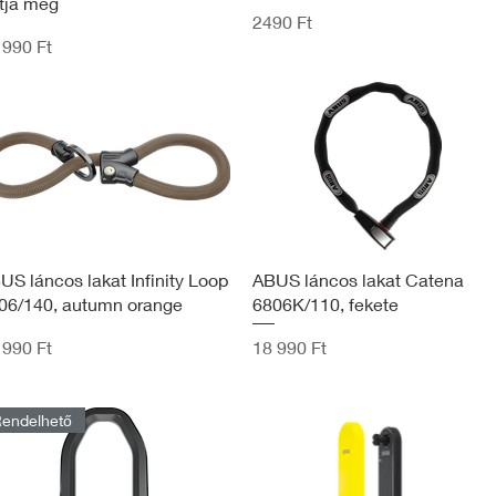
rtja meg
Ár
2490 Ft
 990 Ft
US láncos lakat Infinity Loop
ABUS láncos lakat Catena
06/140, autumn orange
6806K/110, fekete
Ár
 990 Ft
18 990 Ft
endelhető