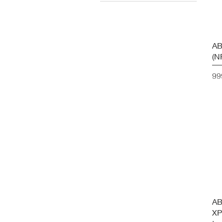
AB
(N
Ár
99
AB
XP