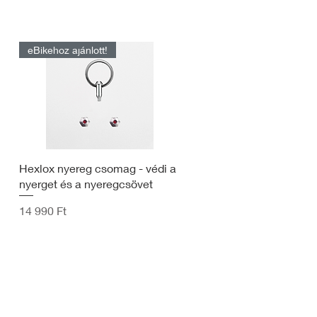
eBikehoz ajánlott!
Hexlox nyereg csomag - védi a
nyerget és a nyeregcsövet
Ár
14 990 Ft