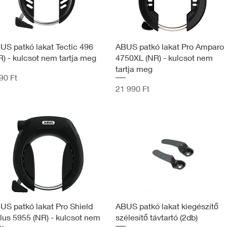
US patkó lakat Tectic 496
ABUS patkó lakat Pro Amparo
R) - kulcsot nem tartja meg
4750XL (NR) - kulcsot nem
tartja meg
90 Ft
Ár
21 990 Ft
US patkó lakat Pro Shield
ABUS patkó lakat kiegészítő
lus 5955 (NR) - kulcsot nem
szélesítő távtartó (2db)