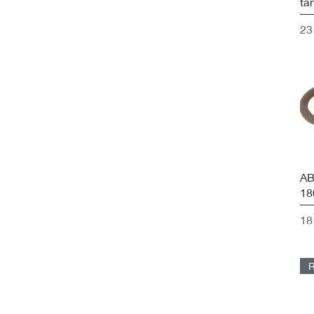
ta
Ár
23
AB
18
Ár
18
R