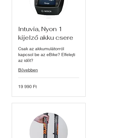
Intuvia, Nyon 1
kijelző akku csere
Csak az akkumulátorról
kapcsol be az eBike? Elfelejti
az időt?
Bővebben
19 990
19 990 Ft
magyar
forint