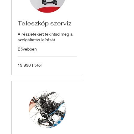
Teleszkóp szerviz
A részletekért tekintsd meg a
szolgáltatás leírását
Bővebben
19
19 990 Ft-tól
990
Ft-
tól