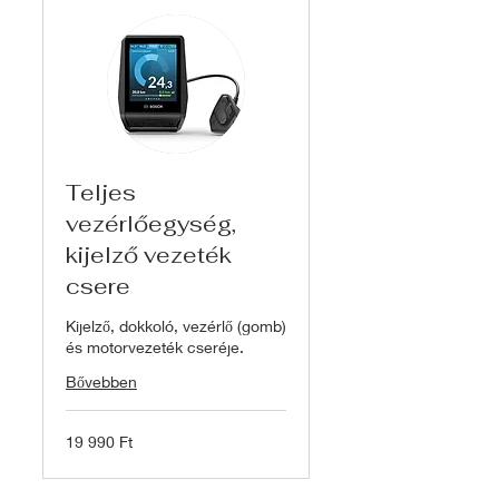
Teljes
vezérlőegység,
kijelző vezeték
csere
Kijelző, dokkoló, vezérlő (gomb)
és motorvezeték cseréje.
Bővebben
19 990
19 990 Ft
magyar
forint