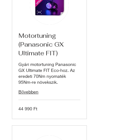
Motortuning
(Panasonic GX
Ultimate FIT)
Gyári motortuning Panasonic
GX Ultimate FIT Eco-hoz. Az
eredeti 70Nm nyomaték
95Nm-re növekszik.
Bővebben
44 990
44 990 Ft
magyar
forint