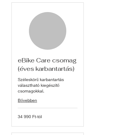
eBike Care csomag
(éves karbantartás)
Széleskörű karbantartás
választható kiegészítő
csomagokkal.
Bővebben
34
34 990 Ft-tól
990
Ft-
tól