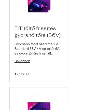
FIT töltő frissítés
gyors töltőre (36V)
Gyorsabb töltőt szeretnél? A
Standard 36V 4A-es töltőt 6A-
es gyors töltőre frissítjük.
Bővebben
12 990
12 990 Ft
magyar
forint