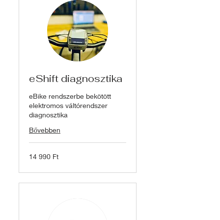
eShift diagnosztika
eBike rendszerbe bekötött
elektromos váltórendszer
diagnosztika
Bővebben
14 990
14 990 Ft
magyar
forint