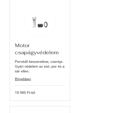
Motor
csapágyvédelem
Porvédő beszerelése, cseréje.
Gyári védelem az eső, por és a
sár ellen.
Bővebben
19
19 990 Ft-tól
990
Ft-
tól