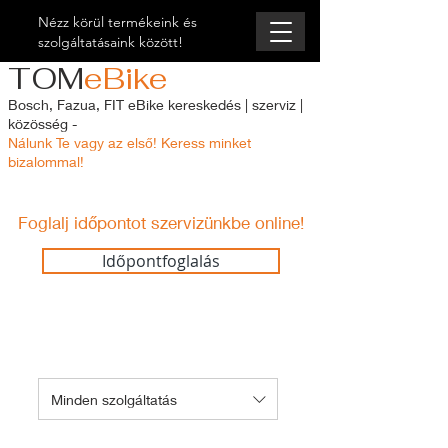
Nézz körül termékeink és
szolgáltatásaink között!
TOM
eBike
Bosch, Fazua, FIT eBike kereskedés | szerviz |
közösség -
Nálunk Te vagy az első! Keress minket
bizalommal!
Foglalj időpontot szervizünkbe online!
Időpontfoglalás
Válassz a szervizkategóriák közül:
Minden szolgáltatás