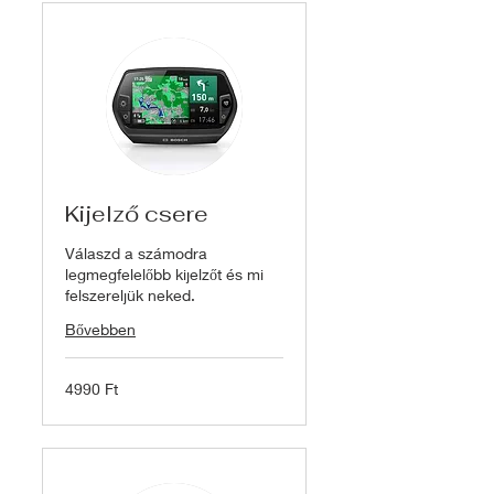
Kijelző csere
Válaszd a számodra
legmegfelelőbb kijelzőt és mi
felszereljük neked.
Bővebben
4990
4990 Ft
magyar
forint