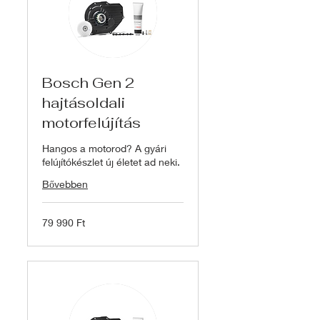
Bosch Gen 2
hajtásoldali
motorfelújítás
Hangos a motorod? A gyári
felújítókészlet új életet ad neki.
Bővebben
79 990
79 990 Ft
magyar
forint