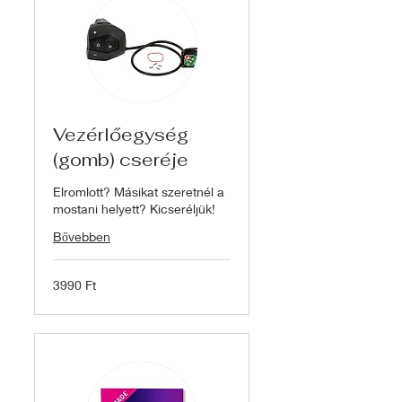
Vezérlőegység
(gomb) cseréje
Elromlott? Másikat szeretnél a
mostani helyett? Kicseréljük!
Bővebben
3990
3990 Ft
magyar
forint