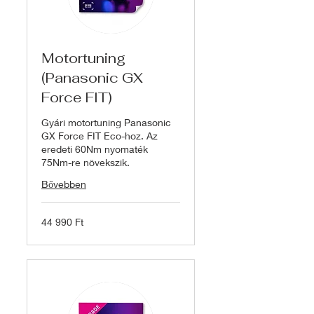
Motortuning
(Panasonic GX
Force FIT)
Gyári motortuning Panasonic
GX Force FIT Eco-hoz. Az
eredeti 60Nm nyomaték
75Nm-re növekszik.
Bővebben
44 990
44 990 Ft
magyar
forint