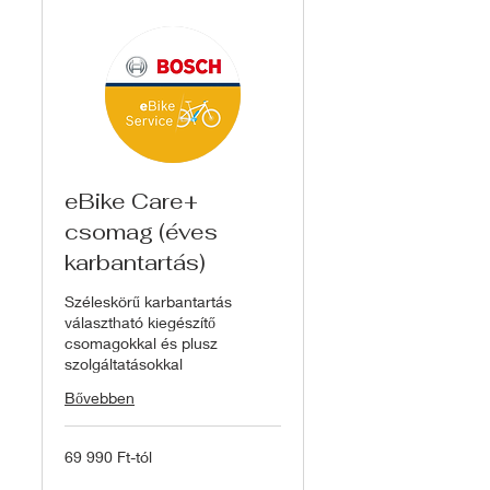
eBike Care+
csomag (éves
karbantartás)
Széleskörű karbantartás
választható kiegészítő
csomagokkal és plusz
szolgáltatásokkal
Bővebben
69
69 990 Ft-tól
990
Ft-
tól