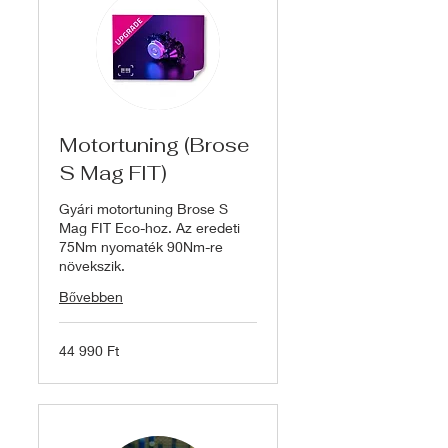
Motortuning (Brose
S Mag FIT)
Gyári motortuning Brose S
Mag FIT Eco-hoz. Az eredeti
75Nm nyomaték 90Nm-re
növekszik.
Bővebben
44 990
44 990 Ft
magyar
forint