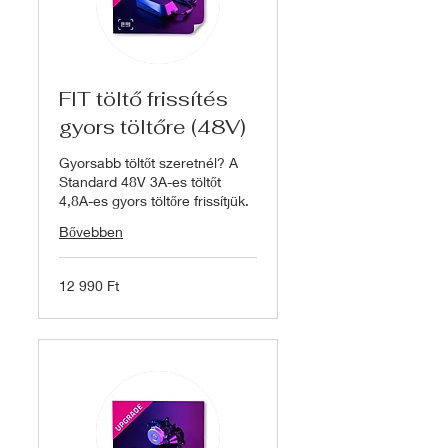
FIT töltő frissítés
gyors töltőre (48V)
Gyorsabb töltőt szeretnél? A
Standard 48V 3A-es töltőt
4,8A-es gyors töltőre frissítjük.
Bővebben
12 990
12 990 Ft
magyar
forint