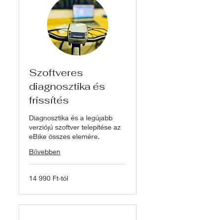
Szoftveres
diagnosztika és
frissítés
Diagnosztika és a legújabb
verziójú szoftver telepítése az
eBike összes elemére.
Bővebben
14
14 990 Ft-tól
990
Ft-
tól