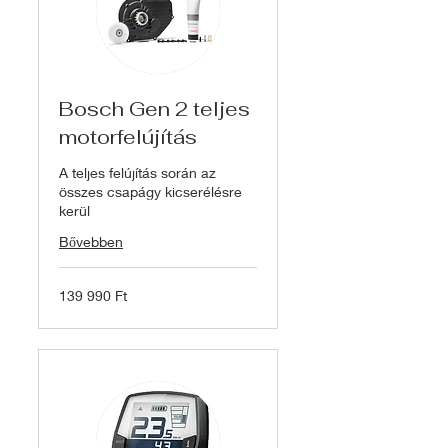
Bosch Gen 2 teljes
motorfelújítás
A teljes felújítás során az
összes csapágy kicserélésre
kerül
Bővebben
139 990
139 990 Ft
magyar
forint