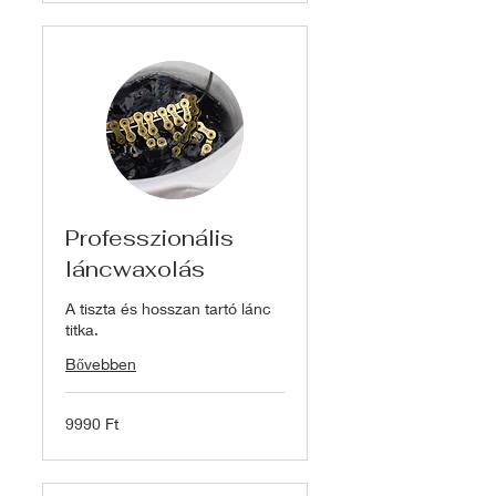
Professzionális
láncwaxolás
A tiszta és hosszan tartó lánc
titka.
Bővebben
9990
9990 Ft
magyar
forint