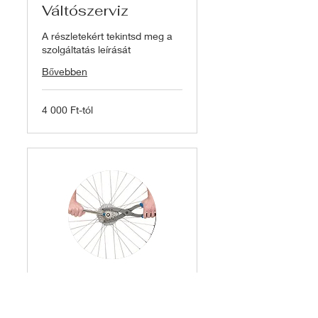
Váltószerviz
A részletekért tekintsd meg a
szolgáltatás leírását
Bővebben
4
4 000 Ft-tól
000
Ft-
tól
Hajtásrendszer
szerviz