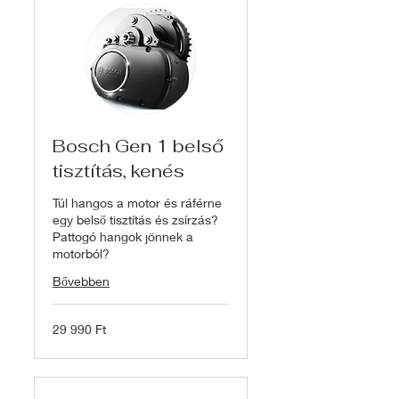
Bosch Gen 1 belső
tisztítás, kenés
Túl hangos a motor és ráférne
egy belső tisztítás és zsírzás?
Pattogó hangok jönnek a
motorból?
Bővebben
29 990
29 990 Ft
magyar
forint