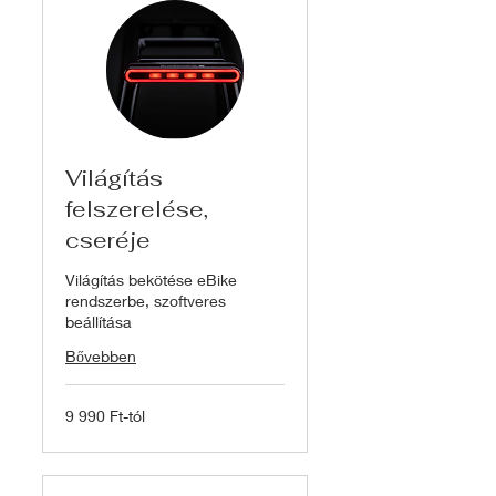
Világítás
felszerelése,
cseréje
Világítás bekötése eBike
rendszerbe, szoftveres
beállítása
Bővebben
9
9 990 Ft-tól
990
Ft-
tól