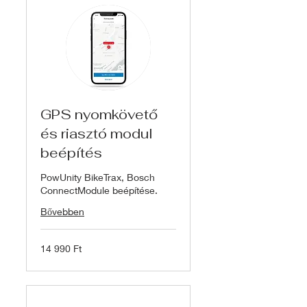
GPS nyomkövető
és riasztó modul
beépítés
PowUnity BikeTrax, Bosch
ConnectModule beépítése.
Bővebben
14 990
14 990 Ft
magyar
forint