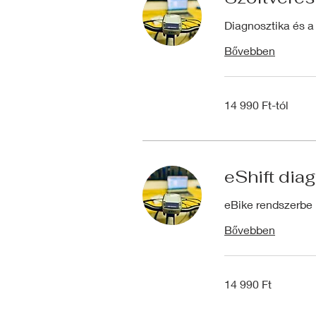
Diagnosztika és a 
Bővebben
14
14 990 Ft-tól
990
Ft-
tól
eShift dia
eBike rendszerbe 
Bővebben
14 990
14 990 Ft
magyar
forint