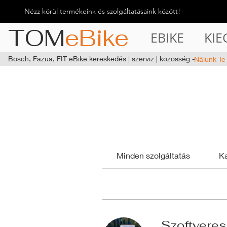
Nézz körül termékeink és szolgáltatásaink között!
TOM
eBike
EBIKE
KIE
Bosch, Fazua, FIT eBike kereskedés | szerviz | közösség -
Nálunk Te
Minden szolgáltatás
Ka
Szoftveres 