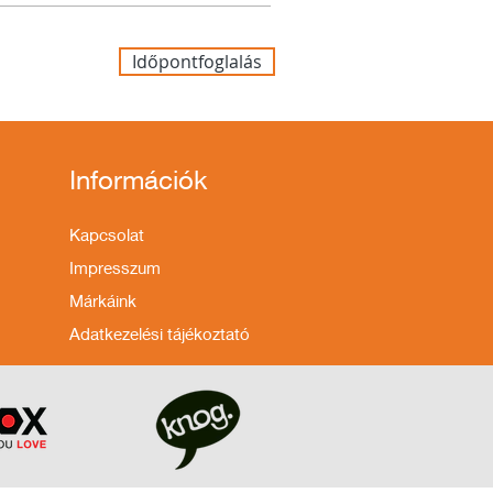
Időpontfoglalás
Információk
Kapcsolat
Impresszum
Márkáink
Adatkezelési tájékoztató