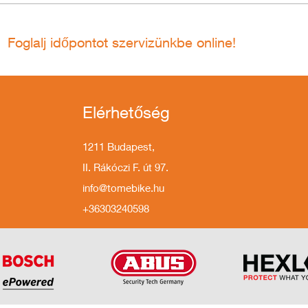
Foglalj időpontot szervizünkbe online!
Elérhetőség
1211 Budapest,
II. Rákóczi F. út 97.
info@tomebike.hu
+36303240598