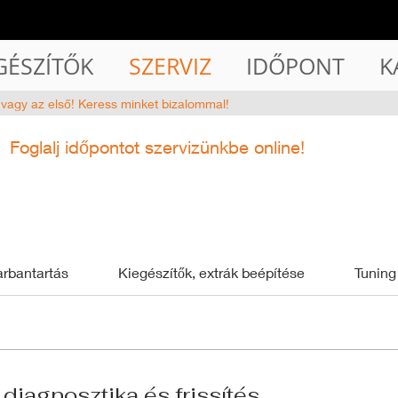
GÉSZÍTŐK
SZERVIZ
IDŐPONT
K
 vagy az első! Keress minket bizalommal!
Foglalj időpontot szervizünkbe online!
rbantartás
Kiegészítők, extrák beépítése
Tuning
diagnosztika és frissítés