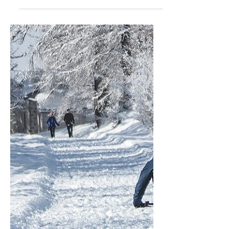
2022-ben jelentette be a Knog a legújabb
kerékpáros kiegészítőjét, a Scout névre
keresztelt riasztót és lokátort.