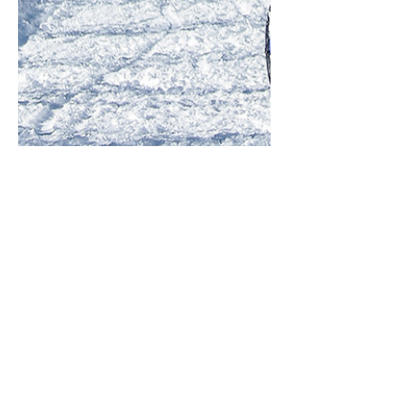
Tomi
2023. jan. 9.
4 tipp a téli eBike