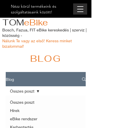
Nézz körül termékeink és
szolgáltatásaink között!
TOM
eBike
Bosch, Fazua, FIT eBike kereskedés | szerviz |
közösség -
Nálunk Te vagy az első! Keress minket
bizalommal!
BLOG
Blog
Összes poszt
Összes poszt
Hírek
eBike rendszer
Karbantartás,