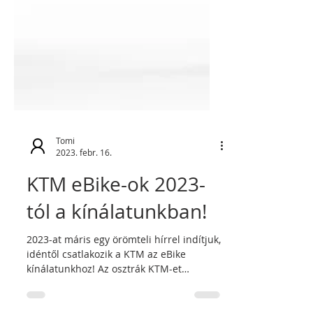
Tomi
2023. febr. 16.
KTM eBike-ok 2023-
tól a kínálatunkban!
2023-at máris egy örömteli hírrel indítjuk,
idéntől csatlakozik a KTM az eBike
kínálatunkhoz! Az osztrák KTM-et
valószínűleg senkinek sem...