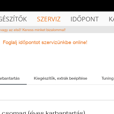
GÉSZÍTŐK
SZERVIZ
IDŐPONT
K
 vagy az első! Keress minket bizalommal!
Foglalj időpontot szervizünkbe online!
rbantartás
Kiegészítők, extrák beépítése
Tuning
 csomag (éves karbantartás)