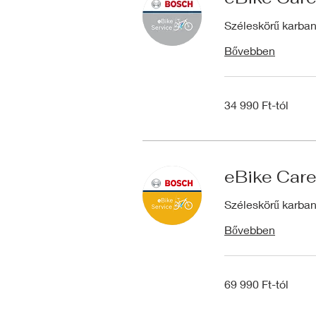
Széleskörű karban
Bővebben
34
34 990 Ft-tól
990
Ft-
tól
eBike Care
Széleskörű karban
Bővebben
69
69 990 Ft-tól
990
Ft-
tól