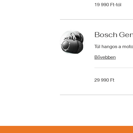
19
19 990 Ft-tól
990
Ft-
tól
Bosch Gen 
Túl hangos a moto
Bővebben
29 990
29 990 Ft
magyar
forint