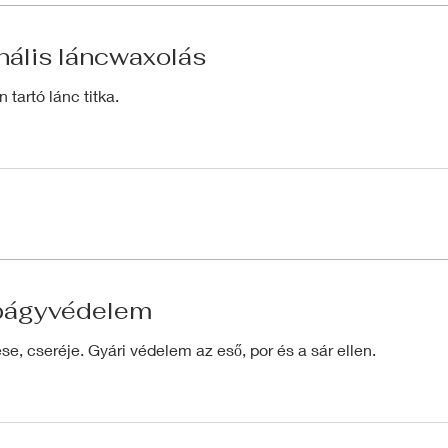
nális láncwaxolás
 tartó lánc titka.
págyvédelem
e, cseréje. Gyári védelem az eső, por és a sár ellen.