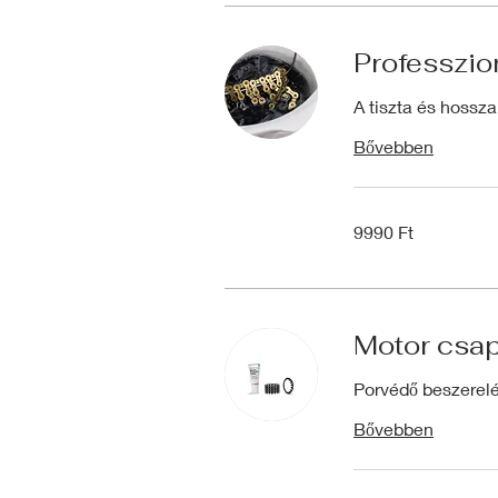
Professzio
A tiszta és hosszan
Bővebben
9990
9990 Ft
magyar
forint
Motor csa
Porvédő beszerelés
Bővebben