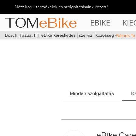
Nézz körül termékeink és szolgáltatásaink között!
TOM
eBike
EBIKE
KIE
Bosch, Fazua, FIT eBike kereskedés | szerviz | közösség -
Nálunk Te
Minden szolgáltatás
Ka
eBike Care