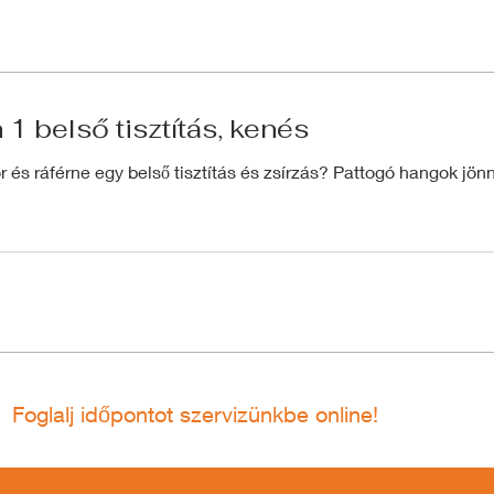
1 belső tisztítás, kenés
r és ráférne egy belső tisztítás és zsírzás? Pattogó hangok jö
Foglalj időpontot szervizünkbe online!