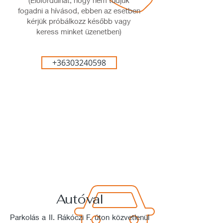
(Előfordulhat, hogy nem tudjuk
fogadni a hívásod, ebben az esetben
kérjük próbálkozz később vagy
keress minket üzenetben)
+36303240598
Autóval
Parkolás a II. Rákóczi F. úton közvetlenül