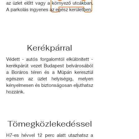
az üzlet előtt vagy a környező utcákban.
A parkolás ingyenes az egész kerületben.
Kerékpárral
Védett - autós forgalomtól elkülönített -
kerékpárút vezet Budapest belvárosából
a Boráros téren és a Müpán keresztül
egészen az üzlet helyiségig, melyen
kényelmesen és biztonságosan eljuthatsz
hozzánk.
Tömegközlekedéssel
H7-es hévvel 12 perc alatt utazhatsz a