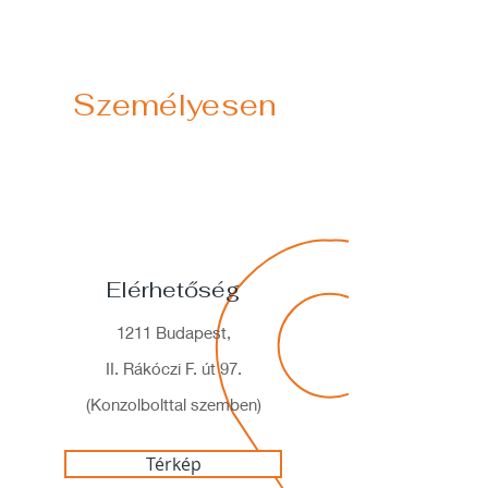
Személyesen
Elérhetőség
1211 Budapest,
II. Rákóczi F. út 97.
(Konzolbolttal szemben)
Térkép