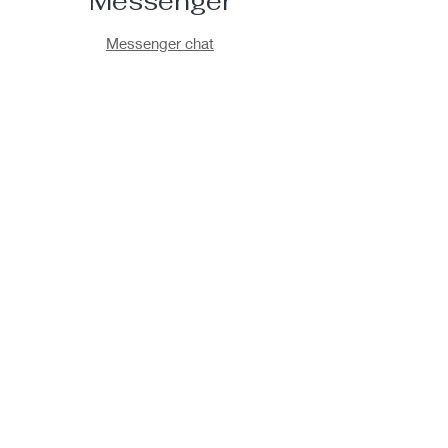
Messenger
Messenger chat
Kövess minket
IDŐPONTFOGLALÁS