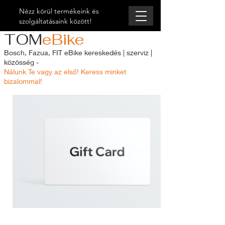
Nézz körül termékeink és
szolgáltatásaink között!
TOM
eBike
Bosch, Fazua, FIT eBike kereskedés | szerviz |
közösség -
Nálunk Te vagy az első! Keress minket
bizalommal!