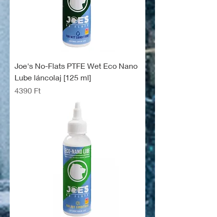
Joe's No-Flats PTFE Wet Eco Nano
Lube láncolaj [125 ml]
Ár
4390 Ft