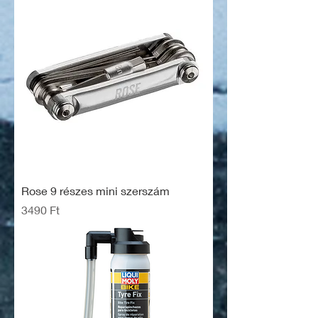
Rose 9 részes mini szerszám
Ár
3490 Ft