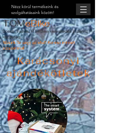
Nézz körül termékeink és
szolgáltatásaink között!
TOM
eBike
Bosch, Fazua, FIT eBike kereskedés | szerviz |
közösség -
Nálunk Te vagy az első! Keress minket
bizalommal!
Karácsonyi
ajándékötletek