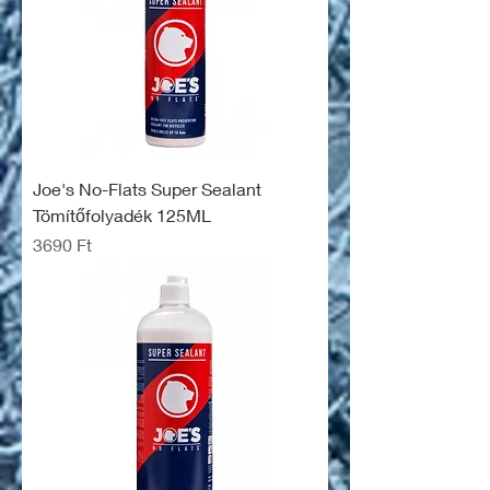
Joe's No-Flats Super Sealant
Tömítőfolyadék 125ML
Ár
3690 Ft