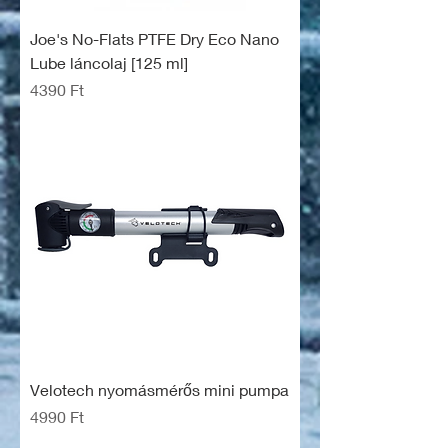
Joe's No-Flats PTFE Dry Eco Nano
Lube láncolaj [125 ml]
Ár
4390 Ft
Velotech nyomásmérős mini pumpa
Ár
4990 Ft