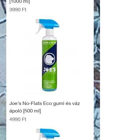
[1000 ml]
Ár
3990 Ft
Joe's No-Flats Eco gumi és váz
ápoló [500 ml]
Ár
4990 Ft