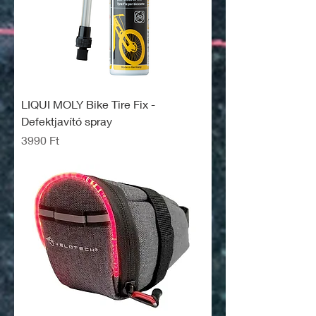
LIQUI MOLY Bike Tire Fix -
Defektjavító spray
Ár
3990 Ft