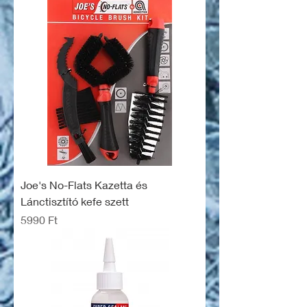
Joe's No-Flats Kazetta és
Lánctisztító kefe szett
Ár
5990 Ft