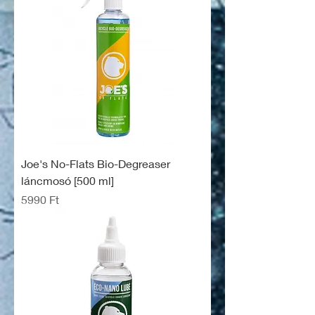
Joe's No-Flats Bio-Degreaser
láncmosó [500 ml]
Ár
5990 Ft