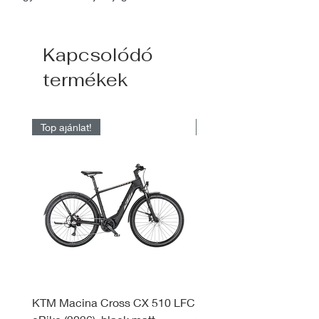
Kapcsolódó
termékek
Top ajánlat!
Raktárról elérhető
KTM Macina Cross CX 510 LFC
KTM Macina Style 830 