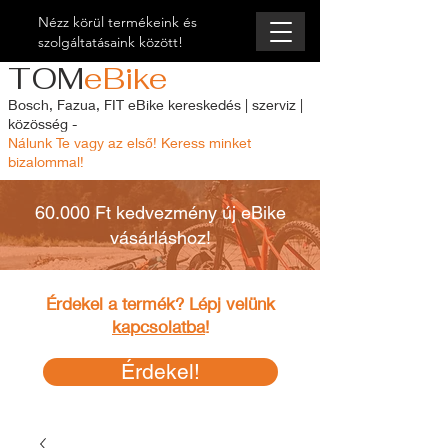
Nézz körül termékeink és
szolgáltatásaink között!
TOM
eBike
Bosch, Fazua, FIT eBike kereskedés | szerviz |
közösség -
Nálunk Te vagy az első! Keress minket
bizalommal!
60.000 Ft kedvezmény új eBike
vásárláshoz!
Érdekel a termék? Lépj velünk
kapcsolatba
!
Érdekel!