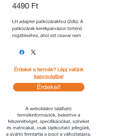
Ár
4490 Ft
LH adapter patkózárakhoz (2db). A
patkózárak kerékpárvázon történő
rögzítéséhez, ahol ezt csavar nem
teszi lehetővé.
Érdekel a termék? Lépj velünk
kapcsolatba
!
Érdekel!
A weboldalon található
termékinformációk, beleértve a
felszereltséget, specifikációkat, színeket
és matricákat, csak tájékoztató jellegűek,
a gyártó fenntartja a jogot a változtatásra.