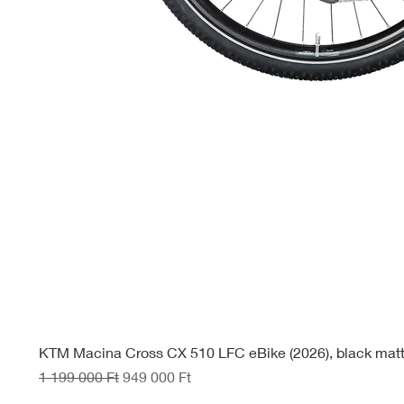
KTM Macina Cross CX 510 LFC eBike (2026), black mat
Szokásos ár
Akciós ár
1 199 000 Ft
949 000 Ft