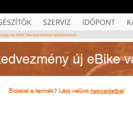
GÉSZÍTŐK
SZERVIZ
IDŐPONT
K
 vagy az első! Keress minket bizalommal!
kedvezmény új eBike v
Érdekel a termék? Lépj velünk
kapcsolatba
!