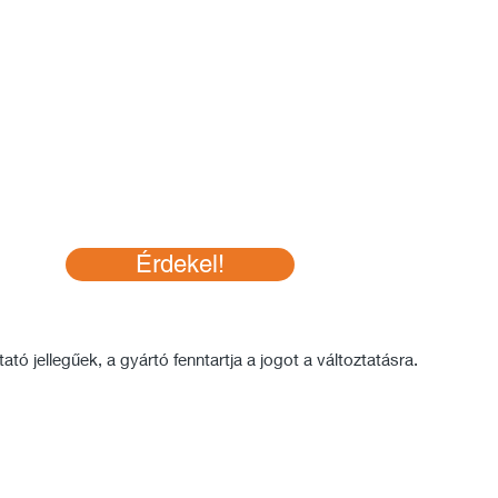
Meleg, téli sapka sisak alá.
Windblock szélvédelemmel ellátott
szalaggal a füleknél és a
homlokrésznél.
Thermo anyagú felsőrész az extra
szellőzésért.
Hosszabb hátsó rész, copf
kompatibilis kialakítással.
Lapos varrással az extra kényelemért.
-5-től +10 fokig ajánljuk!
Érdekel!
Összetétel: 94% poliészter, 6%
elasztán
30 fokon mosható.
tó jellegűek, a gyártó fenntartja a jogot a változtatásra.