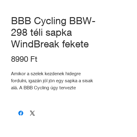
BBB Cycling BBW-
298 téli sapka
WindBreak fekete
Ár
8990 Ft
Amikor a szelek kezdenek hidegre
fordulni, igazán jól jön egy sapka a sisak
alá. A BBB Cycling úgy tervezte
a WindBreak sapkát, hogy kényelmesen
elférjen a fejvédő alatt és megóvja
fülünket is a hidegtől. Hátsó része mélyen
lenyúlik, így a nyak hátsó részét is védi.
Hosszúhajúak számára hátul egy nyílást
helyeztek el rajta, így akár copffal is
kényelmes viselet.