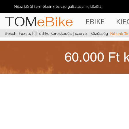
Nézz körül termékeink és szolgáltatásaink között!
TOM
eBike
EBIKE
KIE
Bosch, Fazua, FIT eBike kereskedés | szerviz | közösség -
Nálunk Te
60.000 Ft 