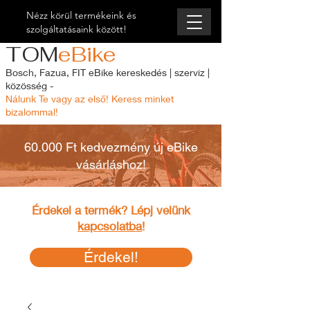
Nézz körül termékeink és
szolgáltatásaink között!
TOM
eBike
Bosch, Fazua, FIT eBike kereskedés | szerviz |
közösség -
Nálunk Te vagy az első! Keress minket
bizalommal!
60.000 Ft kedvezmény új eBike
vásárláshoz!
Érdekel a termék? Lépj velünk
kapcsolatba
!
Érdekel!