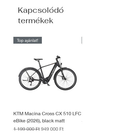
Kapcsolódó
termékek
Top ajánlat!
Raktárról elérhető
KTM Macina Cross CX 510 LFC
KTM Macina Style 830 
eBike (2026), black matt
System eBike (2026), d
black
Szokásos ár
Akciós ár
1 199 000 Ft
949 000 Ft