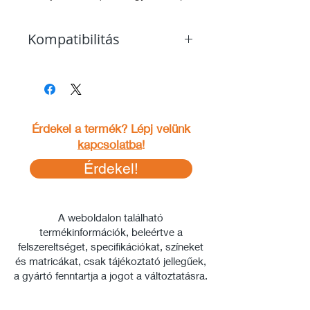
Amennyiben szükséges, a kijelző
Kompatibilitás
vezeték és a port takaró elemek
külön vásárolhatóak meg.
Bosch Smart System (BES3).
Pontos kompatibilitási listát lásd
itt
.
Kérd beszereléssel nálunk:
Kijelző csere:
https://www.tomebike.hu/servic
Érdekel a termék? Lépj velünk
e-page/kijelz%C5%91-csere
kapcsolatba
!
Érdekel!
Nem vagy biztos benne, hogy
működik az eBikeoddal? Ellenőrízd
le a
kompatibilitási segédletben
.
A weboldalon található
termékinformációk, beleértve a
felszereltséget, specifikációkat, színeket
és matricákat, csak tájékoztató jellegűek,
a gyártó fenntartja a jogot a változtatásra.