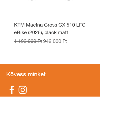
KTM Macina Cross CX 510 LFC
KTM Macina Style 830 
eBike (2026), black matt
System eBike (2026), d
black
Szokásos ár
Akciós ár
1 199 000 Ft
949 000 Ft
Szokásos ár
1 599 990 Ft
Kövess minket
IDŐPONTFOGLALÁS
Elérhetőség
1211 Budapest,