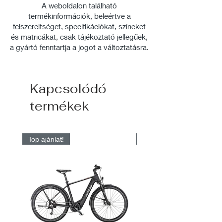
4094:
A weboldalon található
- Stereo Hybrid 120 29”
termékinformációk, beleértve a
felszereltséget, specifikációkat, színeket
3819:
és matricákat, csak tájékoztató jellegűek,
- Stereo Hybrid 140 29”
a gyártó fenntartja a jogot a változtatásra.
- Stereo Hybrid 160 (M, L, XL)
- Stereo Hybrid ONE55
Kapcsolódó
termékek
Top ajánlat!
Raktárról elérhető