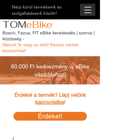
Nézz körül termékeink és
szolgáltatásaink között!
TOM
eBike
Bosch, Fazua, FIT eBike kereskedés | szerviz |
közösség -
Nálunk Te vagy az első! Keress minket
bizalommal!
60.000 Ft kedvezmény új eBike
vásárláshoz!
Érdekel a termék? Lépj velünk
kapcsolatba
!
Érdekel!