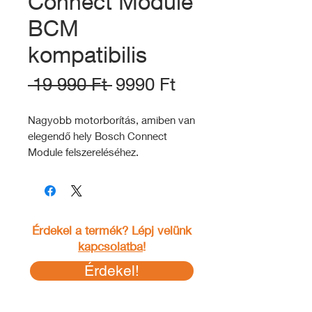
Connect Module
BCM
kompatibilis
Szokásos
Akciós
 19 990 Ft 
9990 Ft
ár
ár
Nagyobb motorborítás, amiben van
elegendő hely Bosch Connect
Module felszereléséhez.
KOMPATIBILITÁS:
4093:
Érdekel a termék? Lépj velünk
- Kathmandu Hybrid high-step,
kapcsolatba
!
mid-step
- Nuride Hybrid
high-step, mid-step
Érdekel!
- Reaction Hybrid 29”