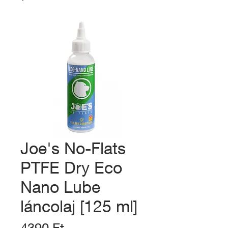
Joe's No-Flats
PTFE Dry Eco
Nano Lube
láncolaj [125 ml]
Ár
4390 Ft