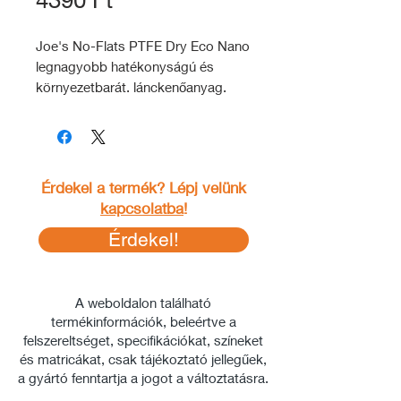
Joe's No-Flats PTFE Dry Eco Nano
legnagyobb hatékonyságú és
környezetbarát. lánckenőanyag.
Az Eurobike 2012 díjnyertes Eco-
Nano kenőanyaga az egyetlen
kenőanyag, amely ötvözi a
nanotechnológiát Eco alapú
Érdekel a termék? Lépj velünk
anyagokkal.
kapcsolatba
!
Egyedülálló nanorészecskéket
tartalmaz a kiváló
Érdekel!
súrlódáscsökkentés érdekében.
Nincs zsíros lerakódás a láncon és
a lánckerekeken.
A weboldalon található
Vékony PTFE réteggel vonja be a
termékinformációk, beleértve a
láncot és a hajtást, így csökkentve
felszereltséget, specifikációkat, színeket
a súrlódást és a kopást.
és matricákat, csak tájékoztató jellegűek,
Kitűnően eloszlik, a lánc minden
a gyártó fenntartja a jogot a változtatásra.
részén kenést biztosítva.