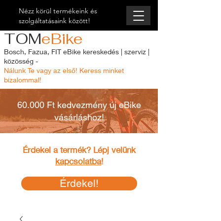
Nézz körül termékeink és
szolgáltatásaink között!
TOM
eBike
Bosch, Fazua, FIT eBike kereskedés | szerviz |
közösség -
Nálunk Te vagy az első! Keress minket
bizalommal!
60.000 Ft kedvezmény új eBike
vásárláshoz!
Érdekel a termék? Lépj velünk
kapcsolatba
!
Érdekel!