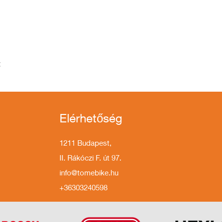
t
Elérhetőség
1211 Budapest,
II. Rákóczi F. út 97.
info@tomebike.hu
+36303240598