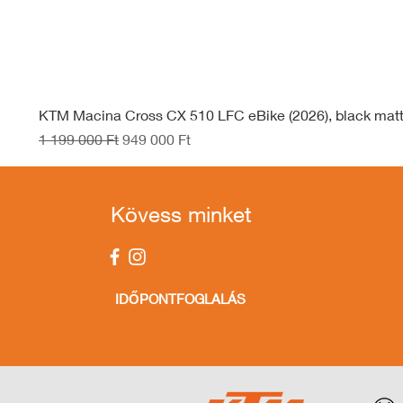
KTM Macina Cross CX 510 LFC eBike (2026), black mat
Szokásos ár
Akciós ár
1 199 000 Ft
949 000 Ft
Kövess minket
IDŐPONTFOGLALÁS