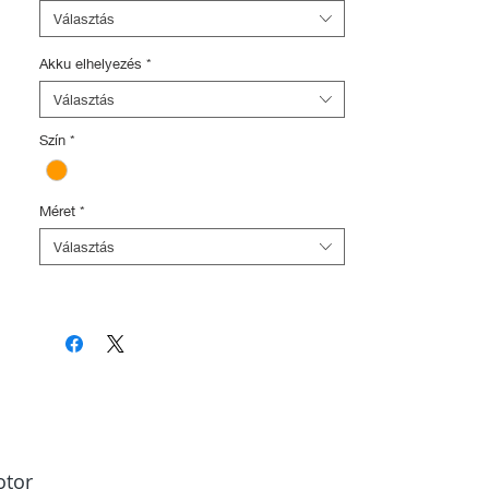
bikes.at/e-bikes/detail/macina-sport-510-
Választás
burnt-orange-matt-black-grey-sh-deore-
10-bosch-pt-cx5i4-2023
Akku elhelyezés
*
Választás
Szín
*
Méret
*
Választás
tor