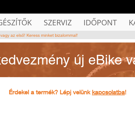
GÉSZÍTŐK
SZERVIZ
IDŐPONT
K
 vagy az első! Keress minket bizalommal!
kedvezmény új eBike v
Érdekel a termék? Lépj velünk
kapcsolatba
!