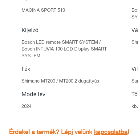
MACINA SPORT 510
Bo
SY
Kijelző
Vá
Bosch LED remote SMART SYSTEM /
Sh
Bosch INTUVIA 100 LCD Display SMART
SYSTEM
Fék
Vi
Shimano MT200 / MT200 2 dugattyús
Su
Modellév
T
2024
kb.
Érdekel a termék? Lépj velünk
kapcsolatba
!