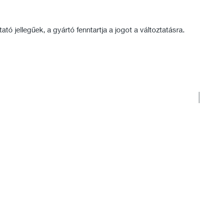
tó jellegűek, a gyártó fenntartja a jogot a változtatásra.
Rakt