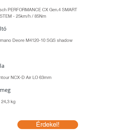
sch PERFORMANCE CX Gen.4 SMART
STEM - 25km/h / 85Nm
ltó
imano Deore M4120-10 SGS shadow
lla
ntour NCX-D Air LO 63mm
ömeg
 24,3 kg
Érdekel!