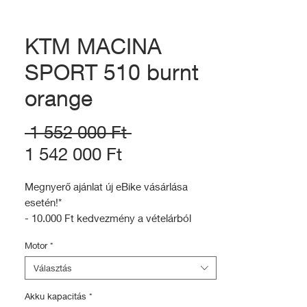
KTM MACINA
SPORT 510 burnt
orange
Szokásos
 1 552 000 Ft 
Akciós
ár
1 542 000 Ft
ár
Megnyerő ajánlat új eBike vásárlása
esetén!*
- 10.000 Ft kedvezmény a vételárból
- 20.000 Ft értekű vásárlási utalvány
Motor
*
- Ingyenes beüzemelés (25.000Ft
értékben)
Választás
További információk:
Akku kapacitás
*
https://www.ktm-