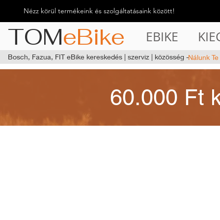
Nézz körül termékeink és szolgáltatásaink között!
TOM
eBike
EBIKE
KIE
Bosch, Fazua, FIT eBike kereskedés | szerviz | közösség -
Nálunk Te
60.000 Ft 