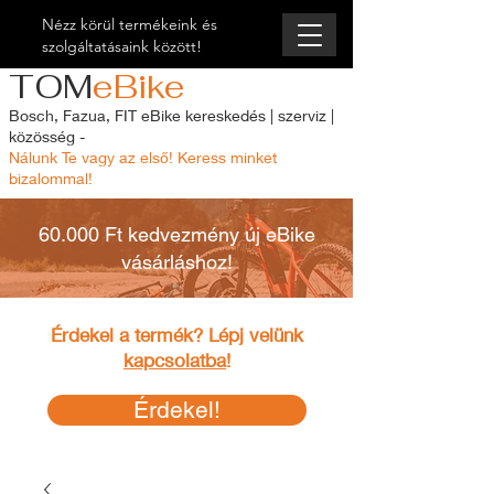
Nézz körül termékeink és
szolgáltatásaink között!
TOM
eBike
Bosch, Fazua, FIT eBike kereskedés | szerviz |
közösség -
Nálunk Te vagy az első! Keress minket
bizalommal!
60.000 Ft kedvezmény új eBike
vásárláshoz!
Érdekel a termék? Lépj velünk
kapcsolatba
!
Érdekel!