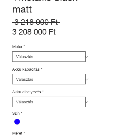
matt
Szokásos
 3 218 000 Ft 
Akciós
ár
3 208 000 Ft
ár
Motor
*
Akku kapacitás
*
Akku elhelyezés
*
Szín
*
Méret
*