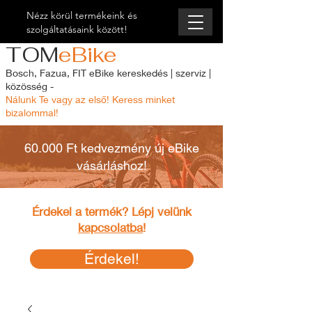
Nézz körül termékeink és
szolgáltatásaink között!
TOM
eBike
Bosch, Fazua, FIT eBike kereskedés | szerviz |
közösség -
Nálunk Te vagy az első! Keress minket
bizalommal!
60.000 Ft kedvezmény új eBike
vásárláshoz!
Érdekel a termék? Lépj velünk
kapcsolatba
!
Érdekel!