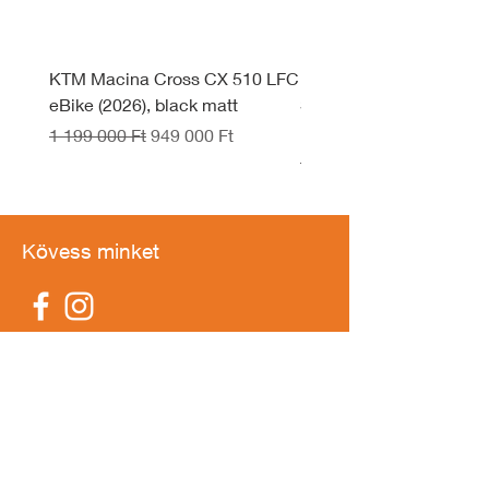
KTM Macina Cross CX 510 LFC
KTM Macina Style 830 
eBike (2026), black matt
System eBike (2026), d
black
Szokásos ár
Akciós ár
1 199 000 Ft
949 000 Ft
Szokásos ár
1 599 990 Ft
Kövess minket
IDŐPONTFOGLALÁS
Elérhetőség
1211 Budapest,