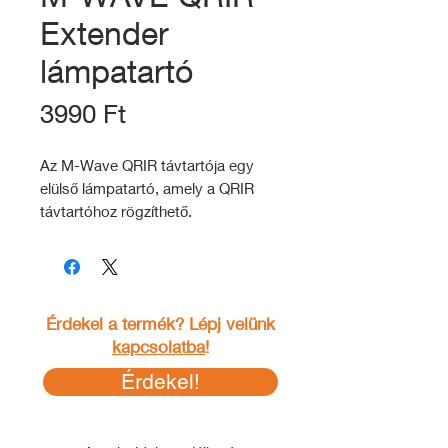
Extender
lámpatartó
Ár
3990 Ft
Az M-Wave QRIR távtartója egy
elülső lámpatartó, amely a QRIR
távtartóhoz rögzíthető.
Érdekel a termék? Lépj velünk
kapcsolatba
!
Érdekel!