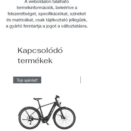
A weboldalon található
termékinformációk, beleértve a
felszereltséget, specifikációkat, színeket
és matricákat, csak tájékoztató jellegűek,
a gyártó fenntartja a jogot a változtatásra.
Kapcsolódó
termékek
Top ajánlat!
Raktárról elérhető