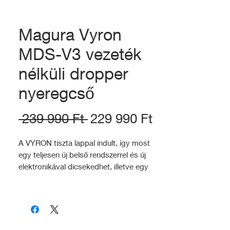
Magura Vyron
MDS-V3 vezeték
nélküli dropper
nyeregcső
Szokásos
Akciós
 239 990 Ft 
229 990 Ft
ár
ár
A VYRON tiszta lappal indult, így most
egy teljesen új belső rendszerrel és új
elektronikával dicsekedhet, illetve egy
rendkívül ergonomikus távirányítóval. A
leginkább figyelemreméltó az, hogy
váltottak a korábban használt ANT alapú
kommunikációról nagy sebességű
Bluetooth alapú jelátvitelre, ezzel még