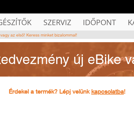
GÉSZÍTŐK
SZERVIZ
IDŐPONT
K
 vagy az első! Keress minket bizalommal!
kedvezmény új eBike v
Érdekel a termék? Lépj velünk
kapcsolatba
!