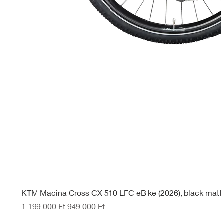
KTM Macina Cross CX 510 LFC eBike (2026), black mat
Szokásos ár
Akciós ár
1 199 000 Ft
949 000 Ft