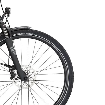
késésmentes kommunikációt biztosít a
távirányító és a nyeregcső között. Egy
gombnyomással eldöntheted, hogy
milyen méretűre szeretnéd beállítani a
nyeregcsöved.
A VYRON távirányító ergonomikusan a
kormány aljára helyezhető, akárcsak a
váltókar a jobb kezed oldalára.
Hüvelykujjal könnyen elérhető, emellett a
MAGURA Shiftmix bilinccsel közvetlenül a
fékkarra szerelhető, így mindent fogásban
és kézben is tudsz tartani.
Az újratervezett hidraulikus rendszer és a
nagyobb sebességű pozícionáló szelep
jobb olaj áramlást biztosít a hidraulikus
kamrák között, így az eredmény egy
olyan nyeregcső, amely villámgyorsan