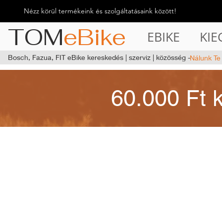
Nézz körül termékeink és szolgáltatásaink között!
TOM
eBike
EBIKE
KIE
Bosch, Fazua, FIT eBike kereskedés | szerviz | közösség -
Nálunk Te
60.000 Ft 