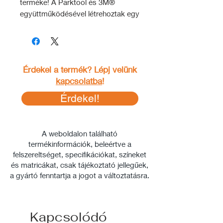
terméke! A Parktool és 3M®
együttműködésével létrehoztak egy
olyan öntapadós gumiragasztót,
amely együtt nyúlik, csavarodik,
tekeredik a belsővel és tökéletesen
felveszi az alakját. A kompakt
Érdekel a termék? Lépj velünk
csomag tartalmaz 6db öntapadós
kapcsolatba
!
ragasztófoltot és egy dörzspapírt
mellyel könnyen előkészíthető a
Érdekel!
ragasztani kívánt felület.
A külső levételéhez szükséged lesz
A weboldalon található
egy
gumiszerelő
szerszámra!
termékinformációk, beleértve a
felszereltséget, specifikációkat, színeket
Videós segédletek:
és matricákat, csak tájékoztató jellegűek,
Külső, belső le- és felszerelése
a gyártó fenntartja a jogot a változtatásra.
Belső javítása
Kapcsolódó