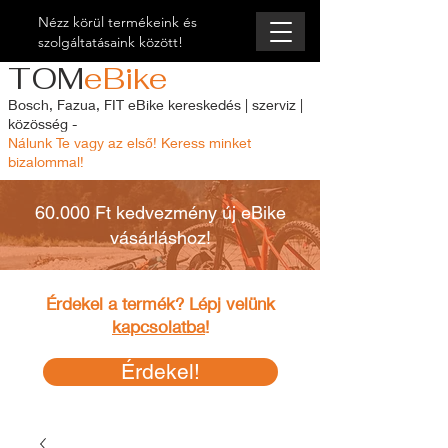
Nézz körül termékeink és
szolgáltatásaink között!
TOM
eBike
Bosch, Fazua, FIT eBike kereskedés | szerviz |
közösség -
Nálunk Te vagy az első! Keress minket
bizalommal!
60.000 Ft kedvezmény új eBike
vásárláshoz!
Érdekel a termék? Lépj velünk
kapcsolatba
!
Érdekel!