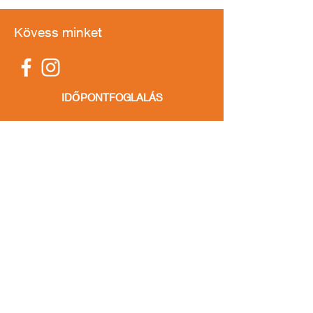
Kövess minket
IDŐPONTFOGLALÁS
Elérhetőség
1211 Budapest,
II. Rákóczi F. út 97.
info@tomebike.hu
+36303240598
Információk
Kapcsolat