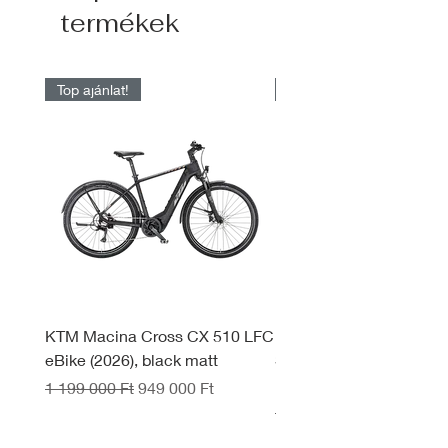
termékek
Top ajánlat!
Raktárról elérhető
KTM Macina Cross CX 510 LFC
KTM Macina Style 830 
eBike (2026), black matt
System eBike (2026), d
black
Szokásos ár
Akciós ár
1 199 000 Ft
949 000 Ft
Szokásos ár
1 599 990 Ft