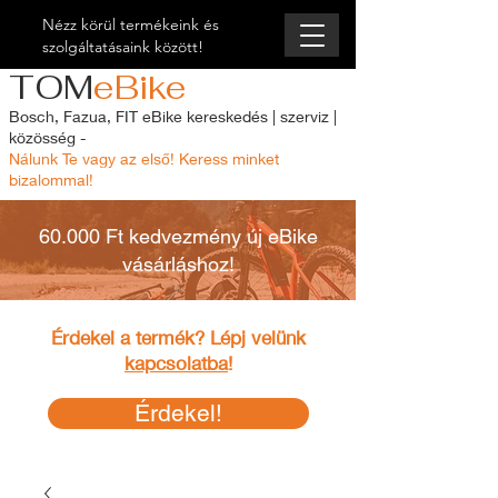
Nézz körül termékeink és
szolgáltatásaink között!
TOM
eBike
Bosch, Fazua, FIT eBike kereskedés | szerviz |
közösség -
Nálunk Te vagy az első! Keress minket
bizalommal!
60.000 Ft kedvezmény új eBike
vásárláshoz!
Érdekel a termék? Lépj velünk
kapcsolatba
!
Érdekel!