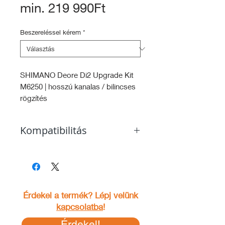
Akciós
min.
219 990Ft
ár
Beszereléssel kérem
*
SHIMANO Deore Di2 Upgrade Kit
M6250 | hosszú kanalas / bilincses
rögzítés
A technológiai fejlődés elérhető
Kompatibilitás
közelségben.
- Shimano 12 sebességes
Szeretnél lépést tartani a modern
hajtásrendszer
technológiával, de nem szeretnéd
- Hagyományos kerékpár (bio bike)
kiüríteni a bankszámládat? A
- Elektromos kerékpár (eBike)
Shimano erre kínál megoldást a
Érdekel a termék? Lépj velünk
Deore Di2 M6200 szettel, amely a
kapcsolatba
!
jövő kerékpárját hozza el
Érdekel!