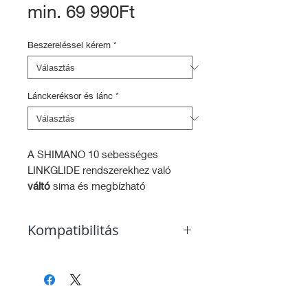
Akciós
min.
69 990Ft
ár
Beszereléssel kérem
*
Lánckeréksor és lánc
*
A SHIMANO 10 sebességes
LINKGLIDE rendszerekhez való
váltó
sima és megbízható
váltásának köszönhetően, az e-
kerékpárosok gyorsan
Kompatibilitás
belerázódnak a tekerésbe.
A kipróbált és bevált SHIMANO
HG kerékagy
SHADOW+ technológia
biztonságos és stabil lánctartást
biztosít még a durva utakon is.