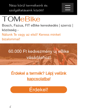
Nézz körül termékeink és
szolgáltatásaink között!
TOM
eBike
Bosch, Fazua, FIT eBike kereskedés | szerviz |
közösség -
Nálunk Te vagy az első! Keress minket
bizalommal!
60.000 Ft kedvezmény új eBike
vásárláshoz!
Érdekel a termék? Lépj velünk
kapcsolatba
!
Érdekel!