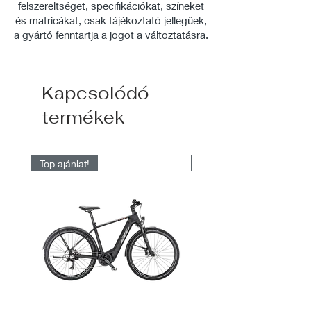
felszereltséget, specifikációkat, színeket
és matricákat, csak tájékoztató jellegűek,
a gyártó fenntartja a jogot a változtatásra.
Kapcsolódó
termékek
Top ajánlat!
Raktárról elérhető