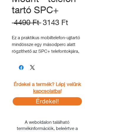
tartó SPC+
Szokásos
Akciós
 4490 Ft 
3143 Ft
ár
ár
Ez a praktikus mobiltelefon-ujjtartó
mindössze egy másodperc alatt
rögzíthető az SPC+ telefontokjára,
így biztosabb fogást biztosít
készülékednek. Állványként vagy a
készülék felakasztására is
használható (pl. repülőgép első
Érdekel a termék? Lépj velünk
ülésén).
kapcsolatba
!
A mobiltelefon ujjtartó rendkívül
Érdekel!
kompakt kialakításával nyűgöz le,
összecsukható, és könnyen elfér
bármelyik nadrágzsebben.
A weboldalon található
termékinformációk, beleértve a