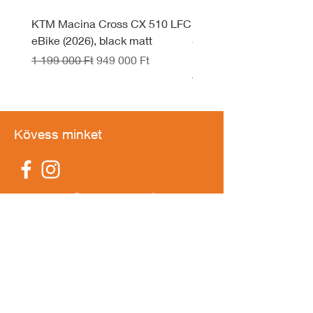
KTM Macina Cross CX 510 LFC
KTM Macina Style 830 
eBike (2026), black matt
System eBike (2026), d
black
Szokásos ár
Akciós ár
1 199 000 Ft
949 000 Ft
Szokásos ár
1 599 990 Ft
Kövess minket
IDŐPONTFOGLALÁS
Elérhetőség
1211 Budapest,
II. Rákóczi F. út 97.
info@tomebike.hu