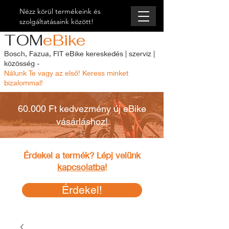
Nézz körül termékeink és
szolgáltatásaink között!
TOM
eBike
Bosch, Fazua, FIT eBike kereskedés | szerviz |
közösség -
Nálunk Te vagy az első! Keress minket
bizalommal!
60.000 Ft kedvezmény új eBike
vásárláshoz!
Érdekel a termék? Lépj velünk
kapcsolatba
!
Érdekel!