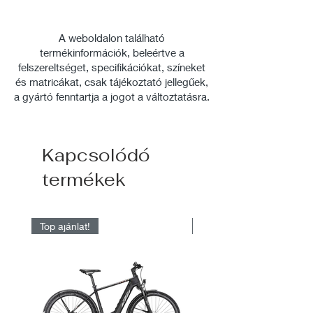
50 lux
Látótávolság: 70 m
Láthatóság: 4000 m
A weboldalon található
termékinformációk, beleértve a
Oldalról látható világító gyűrű
felszereltséget, specifikációkat, színeket
és matricákat, csak tájékoztató jellegűek,
A terméket szerelni kell! Részletek
a gyártó fenntartja a jogot a változtatásra.
az alábbi
linken: https://www.tomebike.hu/se
rvice-
page/vil%C3%A1g%C3%ADt%C3
Kapcsolódó
%A1s-felszerel%C3%A9se-
termékek
cser%C3%A9je
Top ajánlat!
Raktárról elérhető