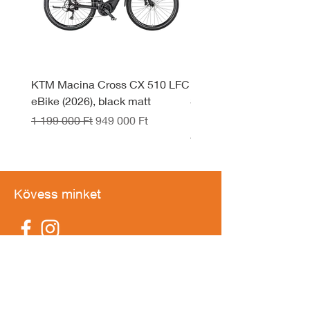
KTM Macina Cross CX 510 LFC
KTM Macina Style 830 
eBike (2026), black matt
System eBike (2026), d
black
Szokásos ár
Akciós ár
1 199 000 Ft
949 000 Ft
Szokásos ár
1 599 990 Ft
Kövess minket
IDŐPONTFOGLALÁS
Elérhetőség