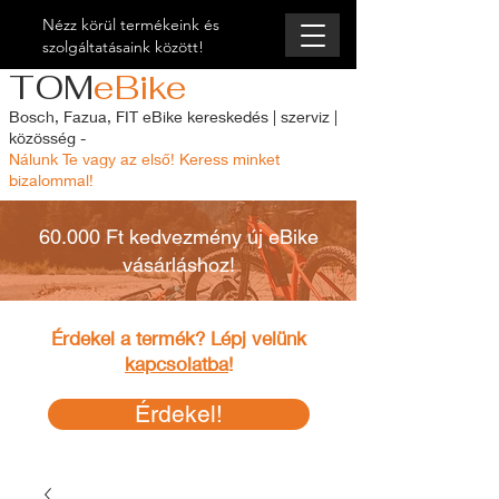
Nézz körül termékeink és
szolgáltatásaink között!
TOM
eBike
Bosch, Fazua, FIT eBike kereskedés | szerviz |
közösség -
Nálunk Te vagy az első! Keress minket
bizalommal!
60.000 Ft kedvezmény új eBike
vásárláshoz!
Érdekel a termék? Lépj velünk
kapcsolatba
!
Érdekel!