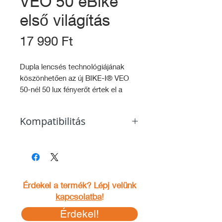
VEO 50 eBike
első világítás
Ár
17 990 Ft
Dupla lencsés technológiájának
köszönhetően az új BIKE-I® VEO
50-nél 50 lux fényerőt értek el a
kompakt alak megtartásával. A
fényvisszaverő prizma könnyedén
Kompatibilitás
le és felszerelhető. Az oldalsó
világítás kiegészíti a VEO
Összes Bosch eBike rendszer (6-12
harmonikus kialakítását és
V)
tovább növeli a biztonságot.
Elektromos kerékpár (6V-12V)
Érdekel a termék? Lépj velünk
Dupla lencsés technológia
kapcsolatba
!
Levehető prizma
Érdekel!
Konzol: ZL 940