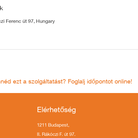
k
czi Ferenc út 97, Hungary
nnéd
ezt a szolgáltatást? Foglalj időpontot online!
Elérhetőség
1211 Budapest,
II. Rákóczi F. út 97.