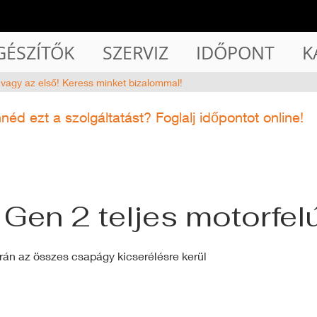
GÉSZÍTŐK
SZERVIZ
IDŐPONT
K
 vagy az első! Keress minket bizalommal!
nnéd
ezt a szolgáltatást? Foglalj időpontot online!
Gen 2 teljes motorfelú
során az összes csapágy kicserélésre kerül