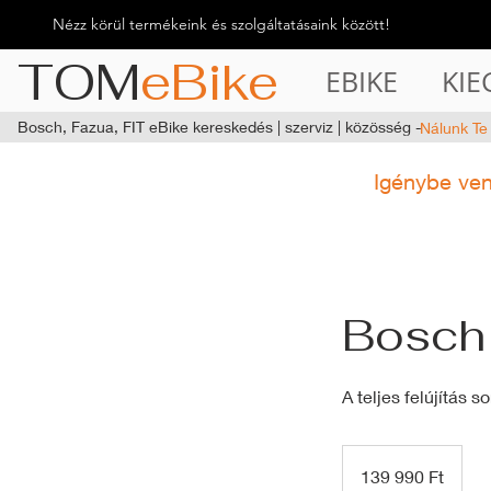
Nézz körül termékeink és szolgáltatásaink között!
TOM
eBike
EBIKE
KIE
Bosch, Fazua, FIT eBike kereskedés | szerviz | közösség -
Nálunk Te
Igénybe ve
Bosch 
A teljes felújítás 
139 990
magyar
139 990 Ft
forint