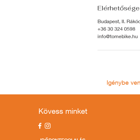
Elérhetősége
Budapest, II. Rákó
+36 30 324 0598
info@tomebike.hu
Igénybe ve
Kövess minket