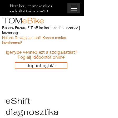
Nézz körül termékeink és
szolgáltatásaink között!
TOM
eBike
Bosch, Fazua, FIT eBike kereskedés | szerviz |
közösség -
Nálunk Te vagy az első! Keress minket
bizalommal!
Igénybe vennéd
ezt a szolgáltatást?
Foglalj időpontot online!
Időpontfoglalás
eShift
diagnosztika