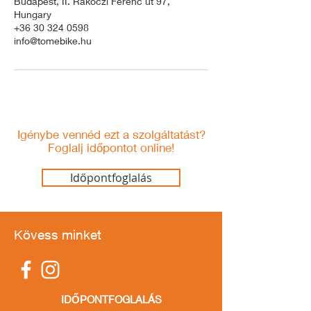
Budapest, II. Rákóczi Ferenc út 97,
Hungary
+36 30 324 0598
info@tomebike.hu
Igénybe vennéd
ezt a szolgáltatást?
Foglalj időpontot online!
Időpontfoglalás
Kövess minket
IDŐPONTFOGLALÁS