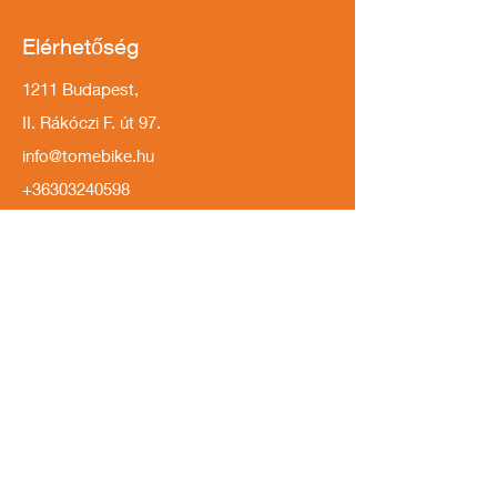
Elérhetőség
1211 Budapest,
II. Rákóczi F. út 97.
info@tomebike.hu
+36303240598
Információk
Kapcsolat
Impresszum
Márkáink
Adatkezelési tájékoztató