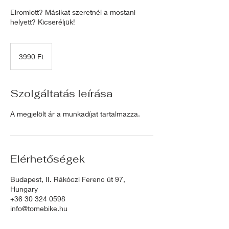
Elromlott? Másikat szeretnél a mostani
helyett? Kicseréljük!
3990
magyar
3990 Ft
forint
Szolgáltatás leírása
A megjelölt ár a munkadíjat tartalmazza.
Elérhetőségek
Budapest, II. Rákóczi Ferenc út 97,
Hungary
+36 30 324 0598
info@tomebike.hu