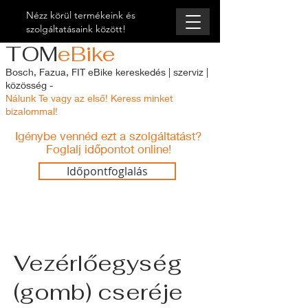
Nézz körül termékeink és
szolgáltatásaink között!
TOM
eBike
Bosch, Fazua, FIT eBike kereskedés | szerviz |
közösség -
Nálunk Te vagy az első! Keress minket
bizalommal!
Igénybe vennéd
ezt a szolgáltatást?
Foglalj időpontot online!
Időpontfoglalás
Vezérlőegység
(gomb) cseréje