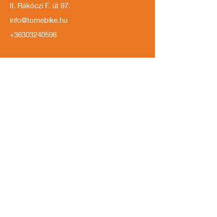
II. Rákóczi F. út 97.
info@tomebike.hu
+36303240598
Információk
Kapcsolat
Impresszum
Márkáink
Adatkezelési tájékoztató