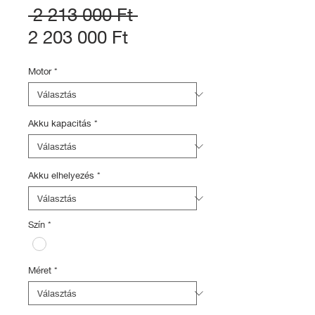
Szokásos
 2 213 000 Ft 
Akciós
ár
2 203 000 Ft
ár
Motor
*
Akku kapacitás
*
Akku elhelyezés
*
Szín
*
Méret
*