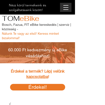
Nézz körül termékeink és
szolgáltatásaink között!
TOM
eBike
Bosch, Fazua, FIT eBike kereskedés | szerviz |
közösség -
Nálunk Te vagy az első! Keress minket
bizalommal!
60.000 Ft kedvezmény új eBike
vásárláshoz!
Érdekel a termék? Lépj velünk
kapcsolatba
!
Érdekel!