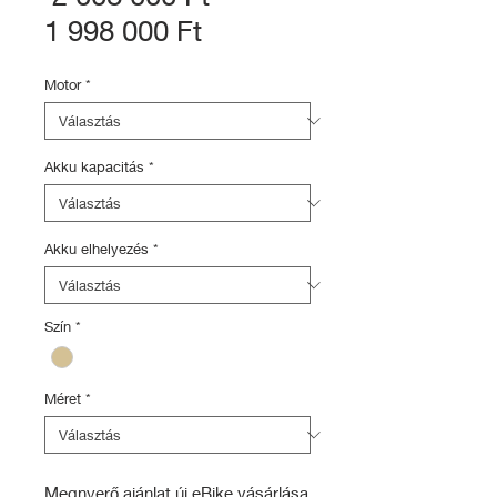
Akciós
ár
1 998 000 Ft
ár
Motor
*
Akku kapacitás
*
Akku elhelyezés
*
Szín
*
Méret
*
Megnyerő ajánlat új eBike vásárlása