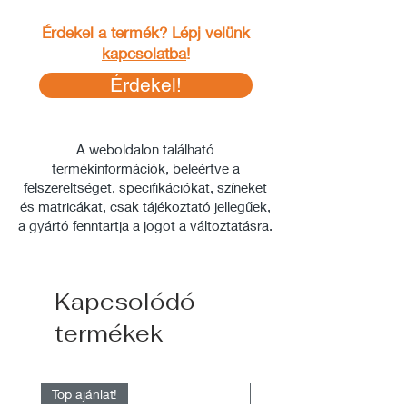
Érdekel a termék? Lépj velünk
kapcsolatba
!
Érdekel!
A weboldalon található
termékinformációk, beleértve a
felszereltséget, specifikációkat, színeket
és matricákat, csak tájékoztató jellegűek,
a gyártó fenntartja a jogot a változtatásra.
Kapcsolódó
termékek
Top ajánlat!
Raktárról elérhető