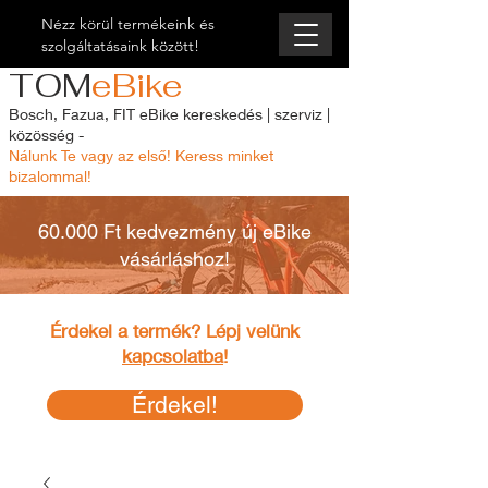
Nézz körül termékeink és
szolgáltatásaink között!
TOM
eBike
Bosch, Fazua, FIT eBike kereskedés | szerviz |
közösség -
Nálunk Te vagy az első! Keress minket
bizalommal!
60.000 Ft kedvezmény új eBike
vásárláshoz!
Érdekel a termék? Lépj velünk
kapcsolatba
!
Érdekel!