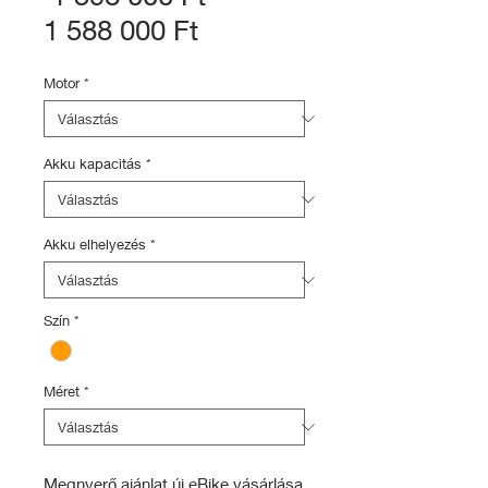
Akciós
ár
1 588 000 Ft
ár
Motor
*
Akku kapacitás
*
Akku elhelyezés
*
Szín
*
Méret
*
Megnyerő ajánlat új eBike vásárlása