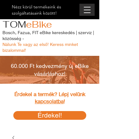
Nézz körül termékeink és
szolgáltatásaink között!
TOM
eBike
Bosch, Fazua, FIT eBike kereskedés | szerviz |
közösség -
Nálunk Te vagy az első! Keress minket
bizalommal!
60.000 Ft kedvezmény új eBike
vásárláshoz!
Érdekel a termék? Lépj velünk
kapcsolatba
!
Érdekel!