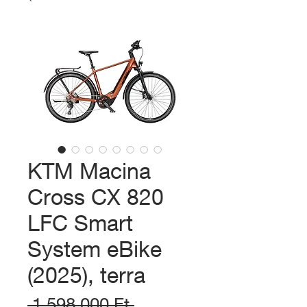
KTM Macina
Cross CX 820
LFC Smart
System eBike
(2025), terra
Szokásos
 1 598 000 Ft 