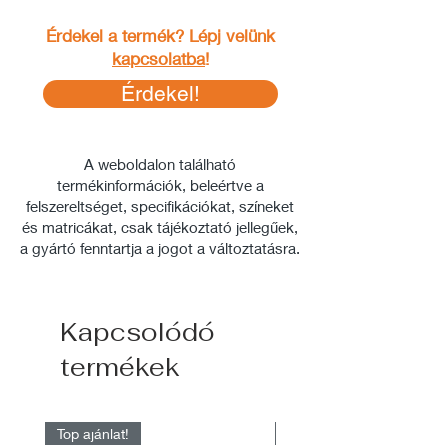
Érdekel a termék? Lépj velünk
kapcsolatba
!
Érdekel!
A weboldalon található
termékinformációk, beleértve a
felszereltséget, specifikációkat, színeket
és matricákat, csak tájékoztató jellegűek,
a gyártó fenntartja a jogot a változtatásra.
Kapcsolódó
termékek
Top ajánlat!
Raktárról elérhető