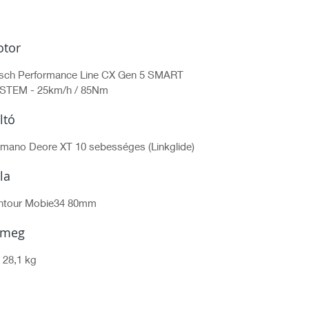
tor
sch Performance Line CX Gen 5 SMART
STEM - 25km/h / 85Nm
ltó
imano Deore XT 10 sebességes (Linkglide)
lla
ntour Mobie34 80mm
ömeg
 28,1 kg