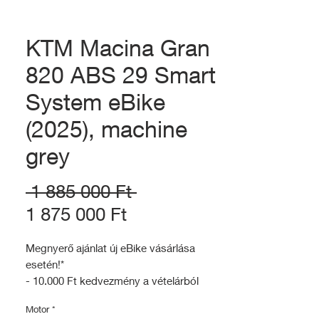
KTM Macina Gran
820 ABS 29 Smart
System eBike
(2025), machine
grey
Szokásos
 1 885 000 Ft 
Akciós
ár
1 875 000 Ft
ár
Megnyerő ajánlat új eBike vásárlása
esetén!*
- 10.000 Ft kedvezmény a vételárból
- 20.000 Ft értekű vásárlási utalvány
Motor
*
- Ingyenes beüzemelés (25.000Ft