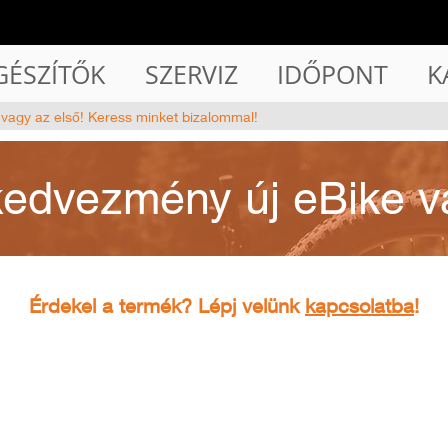
GÉSZÍTŐK
SZERVIZ
IDŐPONT
K
 vagy az első! Keress minket bizalommal!
kedvezmény új eBike v
Érdekel a termék? Lépj velünk
kapcsolatba
!