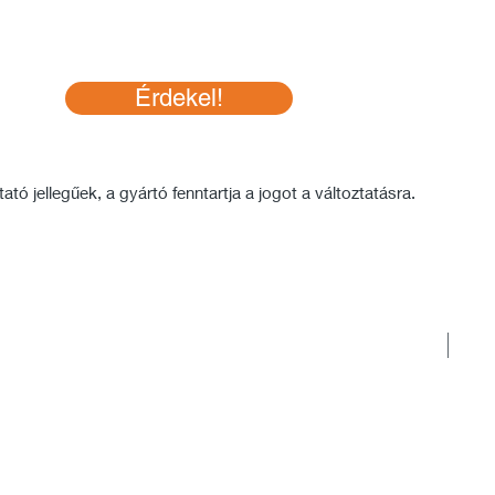
Érdekel!
tó jellegűek, a gyártó fenntartja a jogot a változtatásra.
Rakt