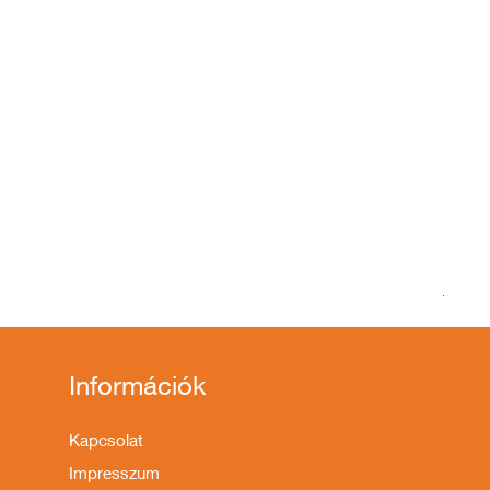
KTM M
Szoká
1 599
Információk
Kapcsolat
Impresszum