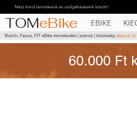
Nézz körül termékeink és szolgáltatásaink között!
TOM
eBike
EBIKE
KIE
Bosch, Fazua, FIT eBike kereskedés | szerviz | közösség -
Nálunk Te
60.000 Ft 