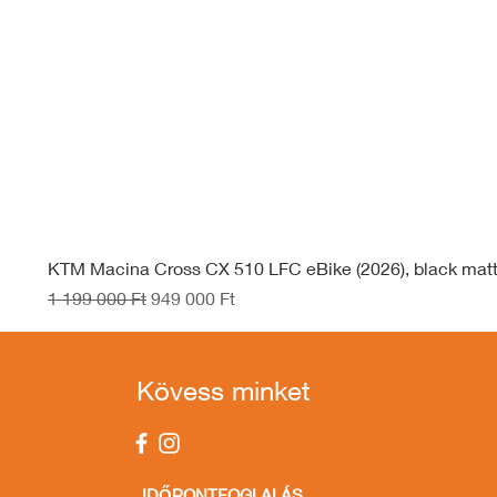
KTM Macina Cross CX 510 LFC eBike (2026), black mat
Szokásos ár
Akciós ár
1 199 000 Ft
949 000 Ft
Kövess minket
IDŐPONTFOGLALÁS