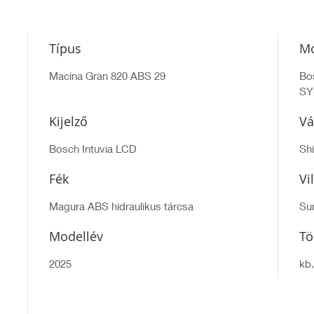
Típus
Mo
Macina Gran 820 ABS 29
Bo
SY
Kijelző
Vá
Bosch Intuvia LCD
Sh
Fék
Vi
Magura ABS hidraulikus tárcsa
Su
Modellév
T
2025
kb.