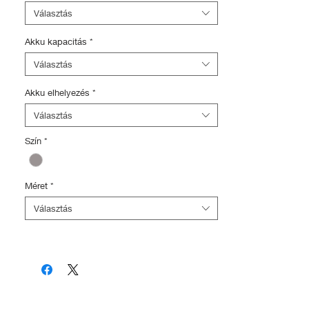
értékben)
Választás
- Ajándék Bikesafe kerékpár törzskönyv
és rendőrségi adatbázis regisztráció
Akku kapacitás
*
(5.000Ft értékben)
Választás
Akku elhelyezés
*
Választás
Szín
*
Méret
*
Választás