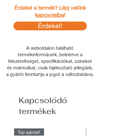
Érdekel a termék? Lépj velünk
kapcsolatba
!
Érdekel!
A weboldalon található
termékinformációk, beleértve a
felszereltséget, specifikációkat, színeket
és matricákat, csak tájékoztató jellegűek,
a gyártó fenntartja a jogot a változtatásra.
Kapcsolódó
termékek
Top ajánlat!
Raktárról elérhető