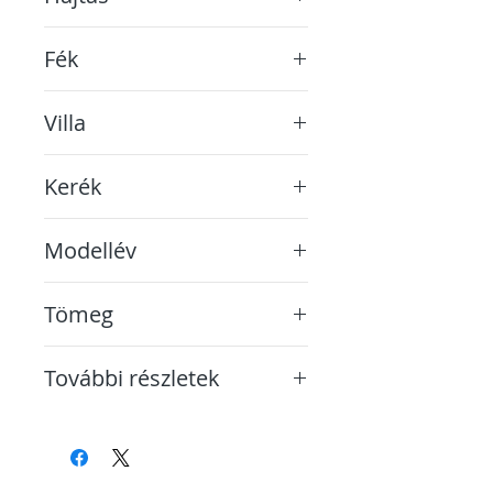
Lánc
Fék
Shimano hidraulikus tárcsa
Villa
Suntour XCM coil 29 100mm
Kerék
29-es defektvédett
Modellév
2023
Tömeg
kb. 22,5 kg
További részletek
A képek között