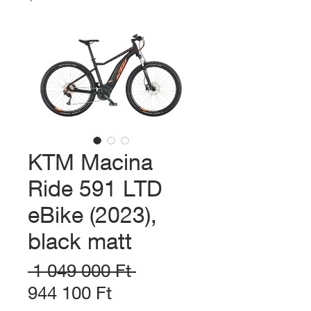
KTM Macina
Ride 591 LTD
eBike (2023),
black matt
Szokásos
 1 049 000 Ft 
Akciós
ár
944 100 Ft