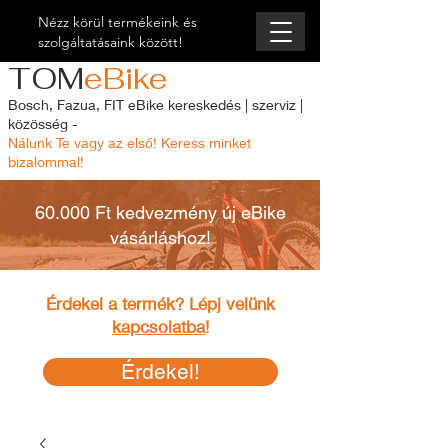
Nézz körül termékeink és
szolgáltatásaink között!
TOM
eBike
Bosch, Fazua, FIT eBike kereskedés | szerviz |
közösség -
Nálunk Te vagy az első! Keress minket
bizalommal!
60.000 Ft kedvezmény új eBike
vásárláshoz!
Érdekel a termék? Lépj velünk
kapcsolatba
!
Érdekel!