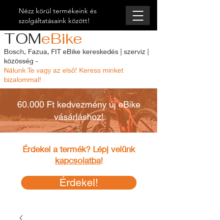
Nézz körül termékeink és
szolgáltatásaink között!
TOM
eBike
Bosch, Fazua, FIT eBike kereskedés | szerviz |
közösség -
Nálunk Te vagy az első! Keress minket
bizalommal!
60.000 Ft kedvezmény új eBike
vásárláshoz!
Érdekel a termék? Lépj velünk
kapcsolatba
!
Érdekel!