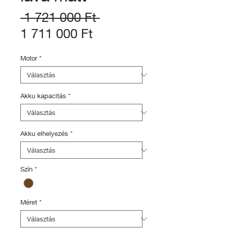
Szokásos
 1 721 000 Ft 
Akciós
ár
1 711 000 Ft
ár
Motor
*
Akku kapacitás
*
Akku elhelyezés
*
Szín
*
Méret
*