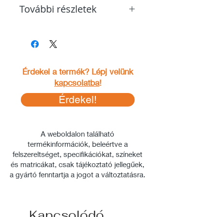
kb. 23,9 kg (27,5-es kerékkel) / kb.
További részletek
24,2 kg (28-as kerékkel)
A képek között
Érdekel a termék? Lépj velünk
kapcsolatba
!
Érdekel!
A weboldalon található
termékinformációk, beleértve a
felszereltséget, specifikációkat, színeket
és matricákat, csak tájékoztató jellegűek,
a gyártó fenntartja a jogot a változtatásra.
Kapcsolódó