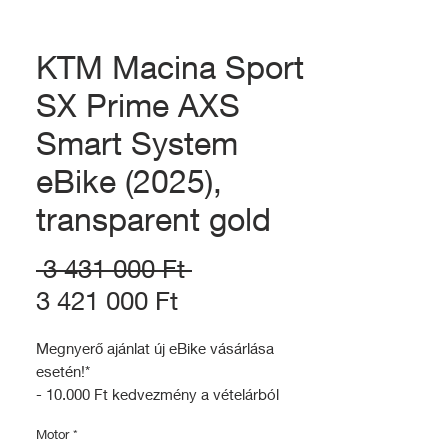
KTM Macina Sport
SX Prime AXS
Smart System
eBike (2025),
transparent gold
Szokásos
 3 431 000 Ft 
Akciós
ár
3 421 000 Ft
ár
Megnyerő ajánlat új eBike vásárlása
esetén!*
- 10.000 Ft kedvezmény a vételárból
- 20.000 Ft értekű vásárlási utalvány
Motor
*
- Ingyenes beüzemelés (25.000Ft