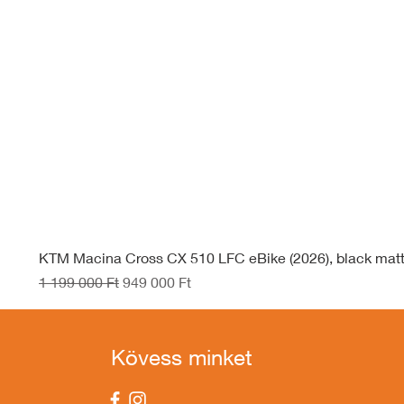
KTM Macina Cross CX 510 LFC eBike (2026), black mat
Szokásos ár
Akciós ár
1 199 000 Ft
949 000 Ft
Kövess minket