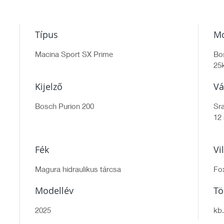
Típus
Mo
Macina Sport SX Prime
Bo
25
Kijelző
Vá
Bosch Purion 200
Sra
12
Fék
Vi
Magura hidraulikus tárcsa
Fo
Modellév
T
2025
kb.