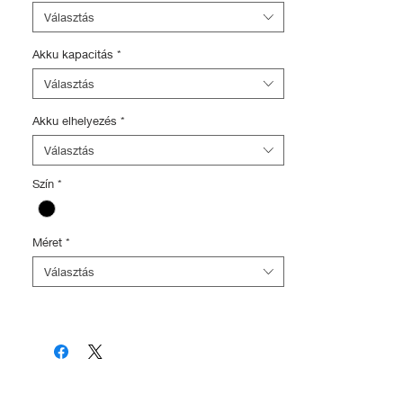
értékben)
Választás
- Ajándék Bikesafe kerékpár törzskönyv
és rendőrségi adatbázis regisztráció
Akku kapacitás
*
(5.000Ft értékben)
Választás
Akku elhelyezés
*
Választás
Szín
*
Méret
*
Választás