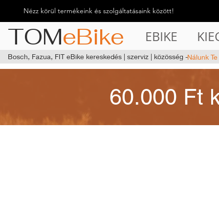
Nézz körül termékeink és szolgáltatásaink között!
TOM
eBike
EBIKE
KIE
Bosch, Fazua, FIT eBike kereskedés | szerviz | közösség -
Nálunk Te
60.000 Ft 