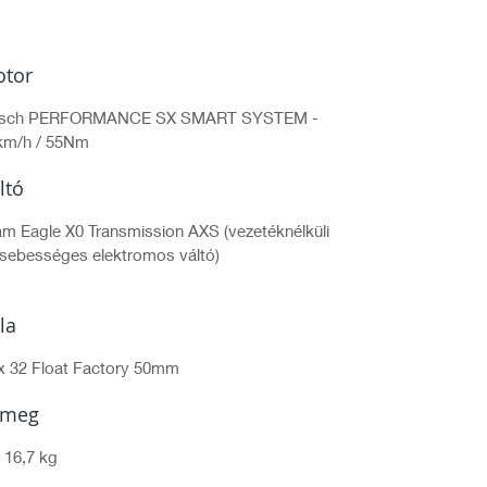
tor
sch PERFORMANCE SX SMART SYSTEM -
km/h / 55Nm
ltó
m Eagle X0 Transmission AXS (vezetéknélküli
 sebességes elektromos váltó)
lla
x 32 Float Factory 50mm
ömeg
 16,7 kg