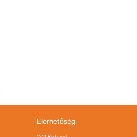
t
Elérhetőség
1211 Budapest,