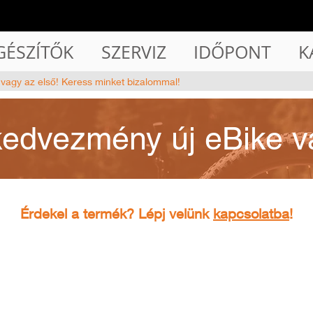
GÉSZÍTŐK
SZERVIZ
IDŐPONT
K
 vagy az első! Keress minket bizalommal!
kedvezmény új eBike v
Érdekel a termék? Lépj velünk
kapcsolatba
!