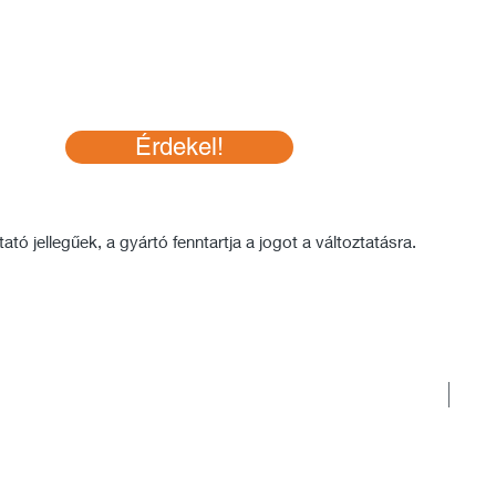
Érdekel!
tó jellegűek, a gyártó fenntartja a jogot a változtatásra.
Rakt