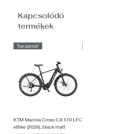
Kapcsolódó
termékek
Top ajánlat!
Raktárról elérhető
KTM Macina Cross CX 510 LFC
KTM Macina Style 830 
eBike (2026), black matt
System eBike (2026), d
black