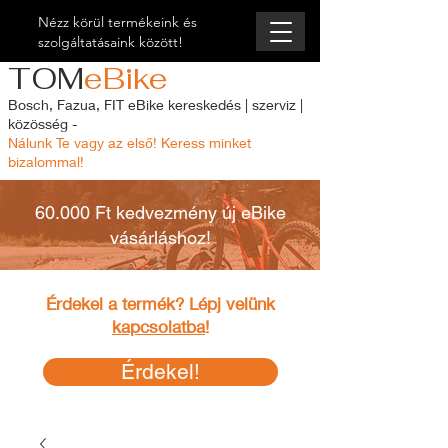
Nézz körül termékeink és
szolgáltatásaink között!
TOM
eBike
Bosch, Fazua, FIT eBike kereskedés | szerviz |
közösség -
Nálunk Te vagy az első! Keress minket
bizalommal!
60.000 Ft kedvezmény új eBike
vásárláshoz!
Érdekel a termék? Lépj velünk
kapcsolatba
!
Érdekel!