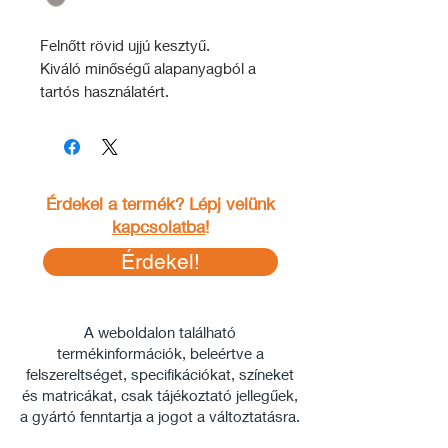
Felnőtt rövid ujjú kesztyű.
Kiváló minőségű alapanyagból a
tartós használatért.
Magas minőségű kidolgozás.
Rugalmas lycra felsőrész.
Szivacsos párnázat a tenyérrészen
a megfelelő komfortérzetért.
Érdekel a termék? Lépj velünk
Izzadtságtörlő rész a hüvelykujjnál.
kapcsolatba
!
Lehúzást könnyítő pántok.
Érdekel!
A weboldalon található
termékinformációk, beleértve a
felszereltséget, specifikációkat, színeket
és matricákat, csak tájékoztató jellegűek,
a gyártó fenntartja a jogot a változtatásra.