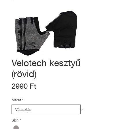
Velotech kesztyű
(rövid)
Ár
2990 Ft
Méret
*
Szín
*