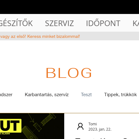
GÉSZÍTŐK
SZERVIZ
IDŐPONT
K
 vagy az első! Keress minket bizalommal!
BLOG
ndszer
Karbantartás, szervíz
Teszt
Tippek, trükkök
Tomi
2023. jan. 22.