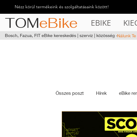
Nézz körül termékeink és szolgáltatásaink között!
TOM
eBike
EBIKE
KIE
Bosch, Fazua, FIT eBike kereskedés | szerviz | közösség -
Nálunk Te
Összes poszt
Hírek
eBike re