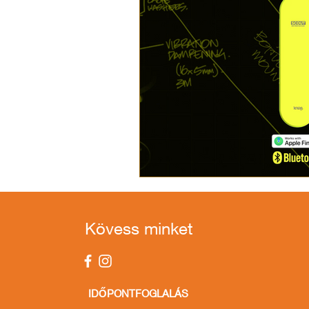
Kövess minket
IDŐPONTFOGLALÁS