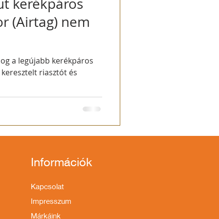
ut kerékpáros
or (Airtag) nem
nog a legújabb kerékpáros
 keresztelt riasztót és
Információk
Kapcsolat
Impresszum
Márkáink