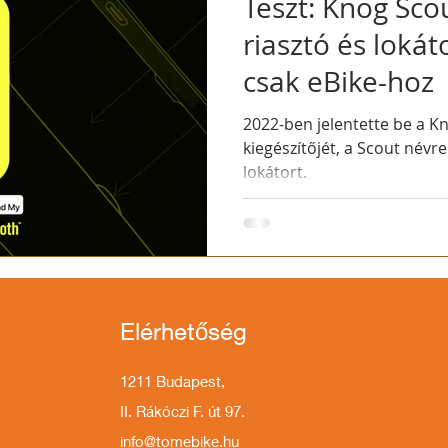
Teszt: Knog Sco
riasztó és lokát
csak eBike-hoz
2022-ben jelentette be a K
kiegészítőjét, a Scout névre
lokátort.
Elérhetőség
1211 Budapest,
II. Rákóczi F. út 97.
info@tomebike.hu