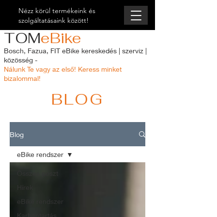
Nézz körül termékeink és
szolgáltatásaink között!
TOM
eBike
Bosch, Fazua, FIT eBike kereskedés | szerviz |
közösség -
Nálunk Te vagy az első! Keress minket
bizalommal!
BLOG
Blog
eBike rendszer
Összes poszt
Hírek
eBike rendszer
Karbantartás,