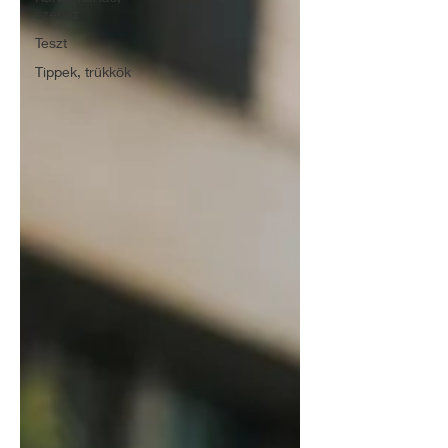
szervíz
Teszt
Tippek, trükkök