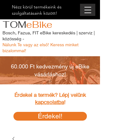
Nézz körül termékeink és
szolgáltatásaink között!
TOM
eBike
Bosch, Fazua, FIT eBike kereskedés | szerviz |
közösség -
Nálunk Te vagy az első! Keress minket
bizalommal!
60.000 Ft kedvezmény új eBike
vásárláshoz!
Érdekel a termék? Lépj velünk
kapcsolatba
!
Érdekel!