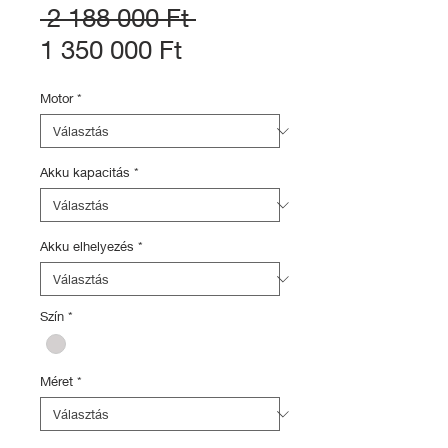
Szokásos
 2 188 000 Ft 
Akciós
ár
1 350 000 Ft
ár
Motor
*
Akku kapacitás
*
Akku elhelyezés
*
Szín
*
Méret
*