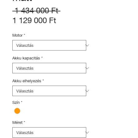
Szokásos
 1 434 000 Ft 
Akciós
ár
1 129 000 Ft
ár
Motor
*
Akku kapacitás
*
Akku elhelyezés
*
Szín
*
Méret
*