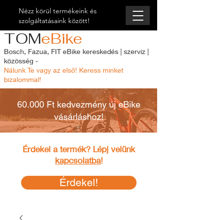
Nézz körül termékeink és
szolgáltatásaink között!
TOM
eBike
Bosch, Fazua, FIT eBike kereskedés | szerviz |
közösség -
Nálunk Te vagy az első! Keress minket
bizalommal!
60.000 Ft kedvezmény új eBike
vásárláshoz!
Érdekel a termék? Lépj velünk
kapcsolatba
!
Érdekel!