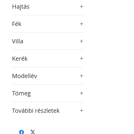
Shimano Acera 8 sebességes
Hajtás
Lánc
Fék
Shimano hidraulikus tárcsa
Villa
Suntour NX1 coil 63mm
Kerék
28-as defektvédett
Modellév
2025
Tömeg
kb. 23,3 kg
További részletek
A képek között