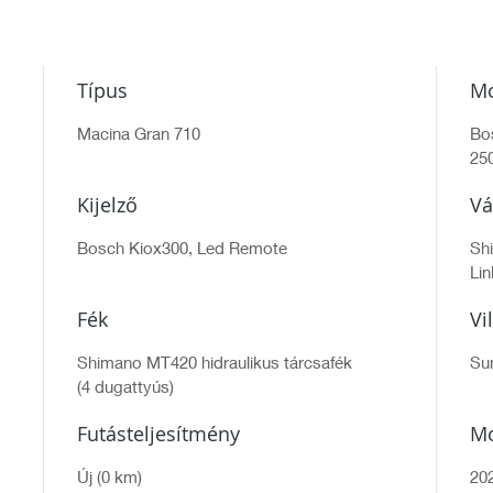
Típus
Mo
Macina Gran 710
Bo
25
Kijelző
Vá
Bosch Kiox300, Led Remote
Sh
Lin
Fék
Vi
Shimano MT420 hidraulikus tárcsafék
Su
(4 dugattyús)
Futásteljesítmény
Mo
Új (0 km)
20