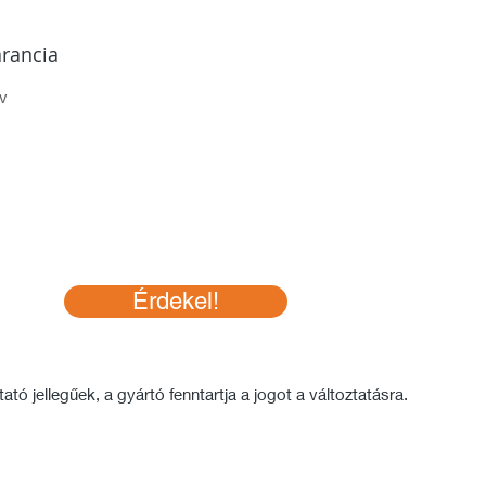
rancia
v
Érdekel!
tó jellegűek, a gyártó fenntartja a jogot a változtatásra.