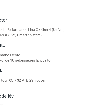
tor
sch Performance Line Cx Gen 4 (85 Nm)
0W (BES3, Smart System)
ltó
imano Deore
kglide 10 sebességes láncváltó
lla
ntour XCR 32 ATB 29, rugós
dellév
22