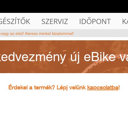
GÉSZÍTŐK
SZERVIZ
IDŐPONT
K
 vagy az első! Keress minket bizalommal!
kedvezmény új eBike v
Érdekel a termék? Lépj velünk
kapcsolatba
!