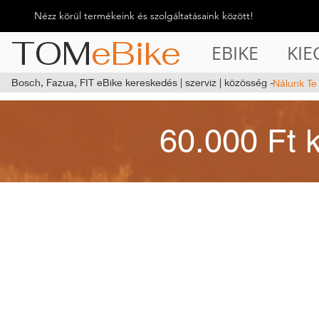
Nézz körül termékeink és szolgáltatásaink között!
TOM
eBike
EBIKE
KIE
Bosch, Fazua, FIT eBike kereskedés | szerviz | közösség -
Nálunk Te
60.000 Ft 