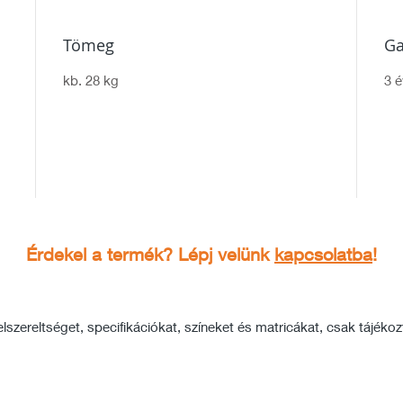
Tömeg
Ga
kb. 28 kg
3 é
Érdekel a termék? Lépj velünk
kapcsolatba
!
szereltséget, specifikációkat, színeket és matricákat, csak tájékozta