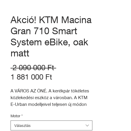
Akció! KTM Macina
Gran 710 Smart
System eBike, oak
matt
Szokásos
 2 090 000 Ft 
Akciós
ár
1 881 000 Ft
ár
A VÁROS AZ ÖNÉ. A kerékpár tökéletes
közlekedési eszköz a városban. A KTM
E-Urban modelljeivel teljesen új módon
tapasztalhatja meg városát. Éld át a
Motor
*
kerékpáros kultuszt, érezd jól magad,
légy stílusos és mindig a megfelelő
Választás