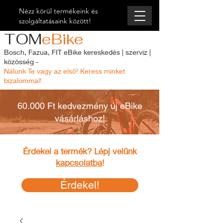
Nézz körül termékeink és
szolgáltatásaink között!
TOM
eBike
Bosch, Fazua, FIT eBike kereskedés | szerviz |
közösség -
Nálunk Te vagy az első! Keress minket
bizalommal!
60.000 Ft kedvezmény új eBike
vásárláshoz!
Érdekel a termék? Lépj velünk
kapcsolatba
!
Érdekel!