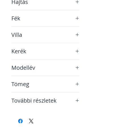
Hajtás
Lánc
Fék
Shimano hidraulikus tárcsa
Villa
Carbon w/mountings F14
Kerék
28-as defektvédett
Modellév
2024
Tömeg
kb. 13,3 kg
További részletek
A képek között