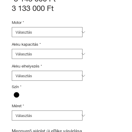
Akciós
ár
3 133 000 Ft
ár
Motor
*
Akku kapacitás
*
Akku elhelyezés
*
Szín
*
Méret
*
Megnyerő ajánlat új eBike vásárlása