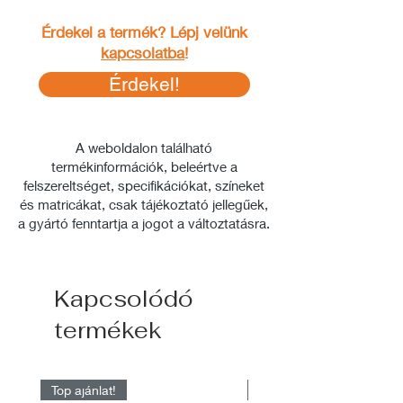
Érdekel a termék? Lépj velünk
kapcsolatba
!
Érdekel!
A weboldalon található
termékinformációk, beleértve a
felszereltséget, specifikációkat, színeket
és matricákat, csak tájékoztató jellegűek,
a gyártó fenntartja a jogot a változtatásra.
Kapcsolódó
termékek
Top ajánlat!
Raktárról elérhető