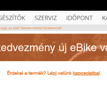
GÉSZÍTŐK
SZERVIZ
IDŐPONT
K
 vagy az első! Keress minket bizalommal!
kedvezmény új eBike v
Érdekel a termék? Lépj velünk
kapcsolatba
!