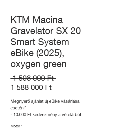
KTM Macina
Gravelator SX 20
Smart System
eBike (2025),
oxygen green
Szokásos
 1 598 000 Ft 
Akciós
ár
1 588 000 Ft
ár
Megnyerő ajánlat új eBike vásárlása
esetén!*
- 10.000 Ft kedvezmény a vételárból
- 20.000 Ft értekű vásárlási utalvány
Motor
*
- Ingyenes beüzemelés (25.000Ft