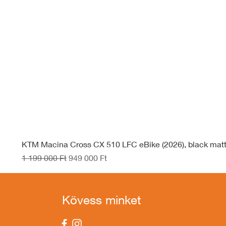
KTM Macina Cross CX 510 LFC eBike (2026), black mat
Szokásos ár
Akciós ár
1 199 000 Ft
949 000 Ft
Kövess minket