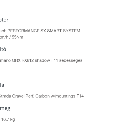
tor
sch PERFORMANCE SX SMART SYSTEM -
km/h / 55Nm
ltó
imano GRX RX812 shadow+ 11 sebességes
lla
Strada Gravel Perf. Carbon w/mountings F14
ömeg
 16,7 kg