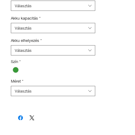
értékben)
Választás
- Ajándék Bikesafe kerékpár törzskönyv
és rendőrségi adatbázis regisztráció
Akku kapacitás
*
(5.000Ft értékben)
Választás
Akku elhelyezés
*
Választás
Szín
*
Méret
*
Választás