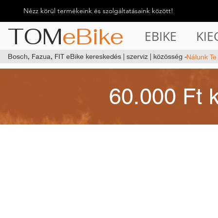
Nézz körül termékeink és szolgáltatásaink között!
TOM
eBike
EBIKE
KIE
Bosch, Fazua, FIT eBike kereskedés | szerviz | közösség -
Nálunk Te
60.000 Ft 