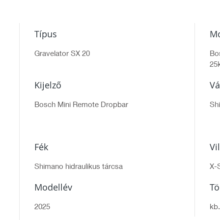
Típus
Mo
Gravelator SX 20
Bo
25
Kijelző
Vá
Bosch Mini Remote Dropbar
Sh
Fék
Vi
Shimano hidraulikus tárcsa
X-
Modellév
T
2025
kb.