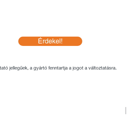
Érdekel!
tó jellegűek, a gyártó fenntartja a jogot a változtatásra.
Rakt