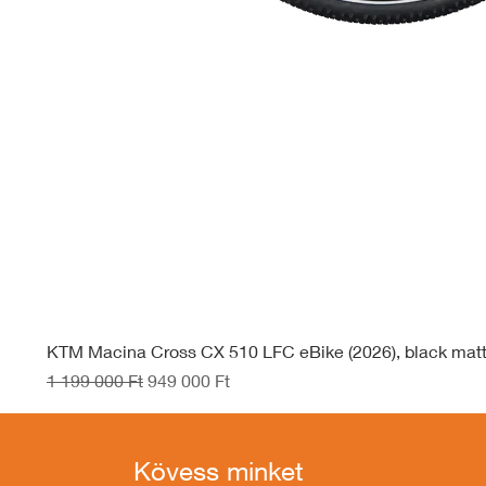
KTM Macina Cross CX 510 LFC eBike (2026), black mat
Szokásos ár
Akciós ár
1 199 000 Ft
949 000 Ft
Kövess minket