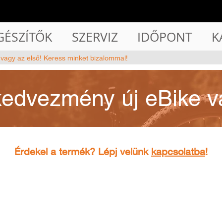
GÉSZÍTŐK
SZERVIZ
IDŐPONT
K
 vagy az első! Keress minket bizalommal!
kedvezmény új eBike v
Érdekel a termék? Lépj velünk
kapcsolatba
!