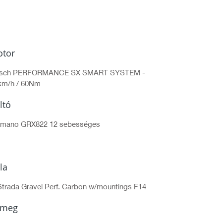
*A kedvezmény készpénzes vagy
átutalásos fizetés esetén érhető el.
tor
sch PERFORMANCE SX SMART SYSTEM -
km/h / 60Nm
ltó
imano GRX822 12 sebességes
lla
Strada Gravel Perf. Carbon w/mountings F14
ömeg