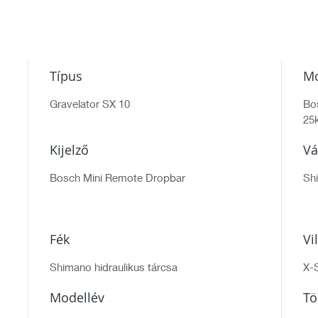
Típus
Mo
Gravelator SX 10
Bo
25
Kijelző
Vá
Bosch Mini Remote Dropbar
Sh
Fék
Vi
Shimano hidraulikus tárcsa
X-
Modellév
T