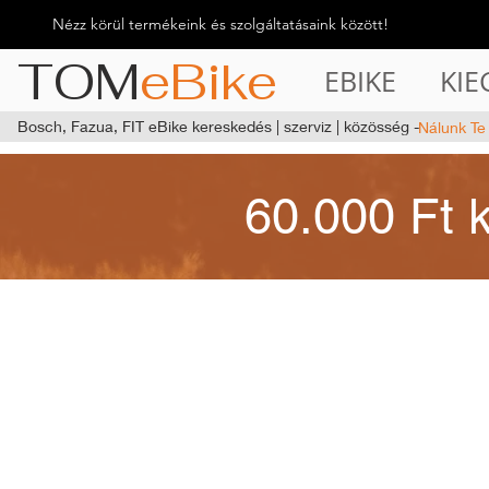
Nézz körül termékeink és szolgáltatásaink között!
TOM
eBike
EBIKE
KIE
Bosch, Fazua, FIT eBike kereskedés | szerviz | közösség -
Nálunk Te
60.000 Ft 