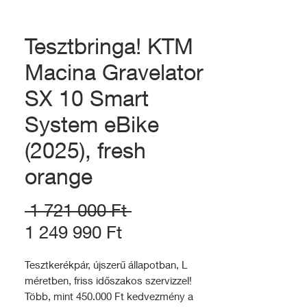
Tesztbringa! KTM
Macina Gravelator
SX 10 Smart
System eBike
(2025), fresh
orange
Szokásos
 1 721 000 Ft 
Akciós
ár
1 249 990 Ft
ár
Tesztkerékpár, újszerű állapotban, L
méretben, friss időszakos szervizzel!
Több, mint 450.000 Ft kedvezmény a