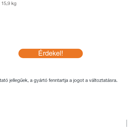
 15,9 kg
Érdekel!
tó jellegűek, a gyártó fenntartja a jogot a változtatásra.
Rakt