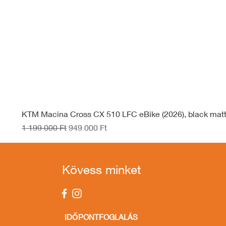
KTM Macina Cross CX 510 LFC eBike (2026), black mat
Szokásos ár
Akciós ár
1 199 000 Ft
949 000 Ft
Kövess minket
IDŐPONTFOGLALÁS