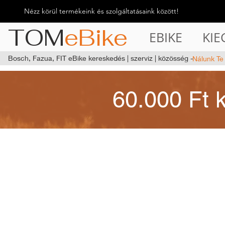
Nézz körül termékeink és szolgáltatásaink között!
TOM
eBike
EBIKE
KIE
Bosch, Fazua, FIT eBike kereskedés | szerviz | közösség -
Nálunk Te
60.000 Ft 