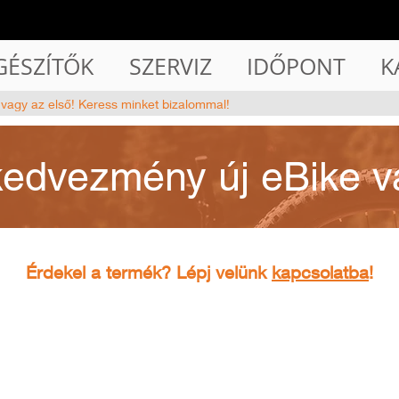
GÉSZÍTŐK
SZERVIZ
IDŐPONT
K
 vagy az első! Keress minket bizalommal!
kedvezmény új eBike v
Érdekel a termék? Lépj velünk
kapcsolatba
!