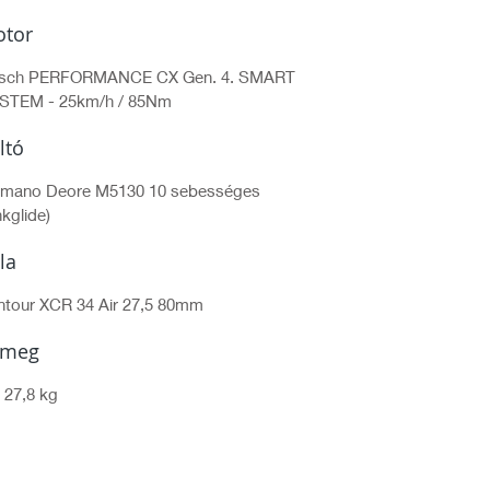
tor
sch PERFORMANCE CX Gen. 4. SMART
STEM - 25km/h / 85Nm
ltó
imano Deore M5130 10 sebességes
nkglide)
lla
ntour XCR 34 Air 27,5 80mm
ömeg
 27,8 kg