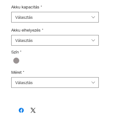
és rendőrségi adatbázis regisztráció
(5.000Ft értékben)
Akku kapacitás
*
Választás
Akku elhelyezés
*
Választás
Szín
*
Méret
*
Választás