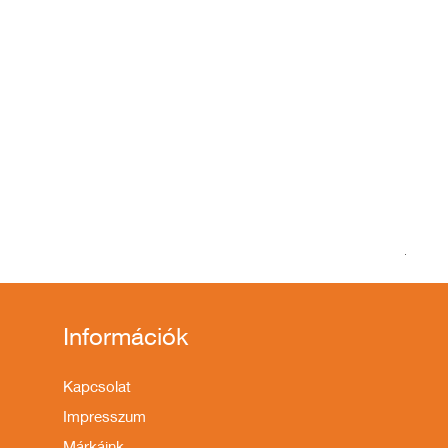
KTM M
Szoká
1 599
Információk
Kapcsolat
Impresszum
Márkáink