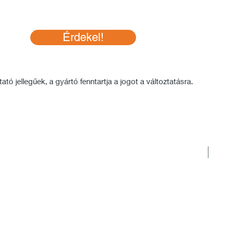
Érdekel!
tó jellegűek, a gyártó fenntartja a jogot a változtatásra.
Rakt