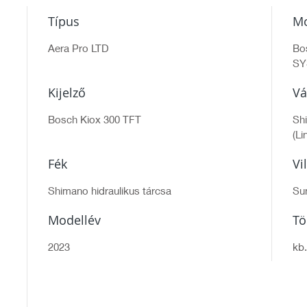
Típus
Mo
Aera Pro LTD
Bo
SY
Kijelző
Vá
Bosch Kiox 300 TFT
Sh
(Li
Fék
Vi
Shimano hidraulikus tárcsa
Su
Modellév
T
2023
kb.