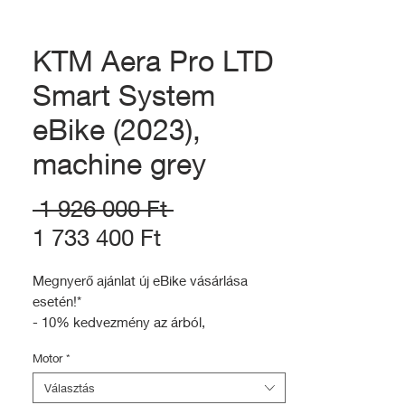
KTM Aera Pro LTD
Smart System
eBike (2023),
machine grey
Szokásos
 1 926 000 Ft 
Akciós
ár
1 733 400 Ft
ár
Megnyerő ajánlat új eBike vásárlása
esetén!*
- 10% kedvezmény az árból,
- Ingyenes beüzemelés (25.000Ft
Motor
*
értékben)
- Ajándék Bikesafe kerékpár törzskönyv
Választás