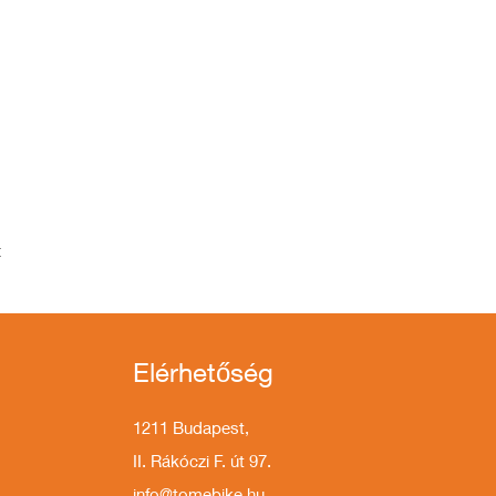
t
Elérhetőség
1211 Budapest,
II. Rákóczi F. út 97.
info@tomebike.hu